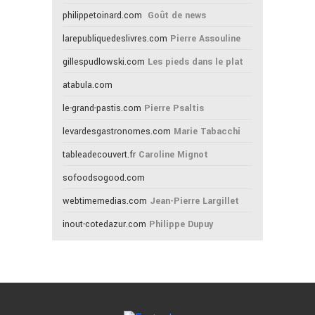
philippetoinard.com
Goût de news
larepubliquedeslivres.com
Pierre Assouline
gillespudlowski.com
Les pieds dans le plat
atabula.com
le-grand-pastis.com
Pierre Psaltis
levardesgastronomes.com
Marie Tabacchi
tableadecouvert.fr
Caroline Mignot
sofoodsogood.com
webtimemedias.com
Jean-Pierre Largillet
inout-cotedazur.com
Philippe Dupuy