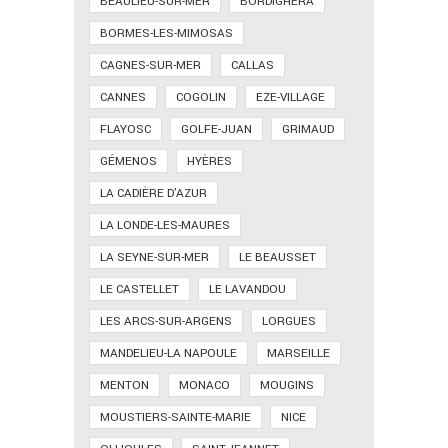
BEAULIEU-SUR-MER
BORDIGHERA
BORMES-LES-MIMOSAS
CAGNES-SUR-MER
CALLAS
CANNES
COGOLIN
EZE-VILLAGE
FLAYOSC
GOLFE-JUAN
GRIMAUD
GÉMENOS
HYÈRES
LA CADIÈRE D'AZUR
LA LONDE-LES-MAURES
LA SEYNE-SUR-MER
LE BEAUSSET
LE CASTELLET
LE LAVANDOU
LES ARCS-SUR-ARGENS
LORGUES
MANDELIEU-LA NAPOULE
MARSEILLE
MENTON
MONACO
MOUGINS
MOUSTIERS-SAINTE-MARIE
NICE