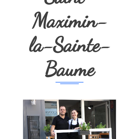
Maximin-
la-Sainte-
Baume