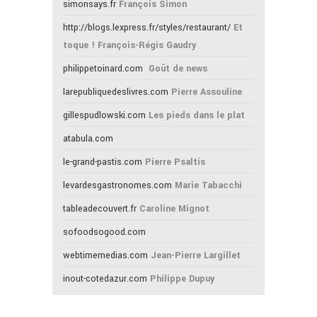
simonsays.fr
François Simon
http://blogs.lexpress.fr/styles/restaurant/
Et
toque ! François-Régis Gaudry
philippetoinard.com
Goût de news
larepubliquedeslivres.com
Pierre Assouline
gillespudlowski.com
Les pieds dans le plat
atabula.com
le-grand-pastis.com
Pierre Psaltis
levardesgastronomes.com
Marie Tabacchi
tableadecouvert.fr
Caroline Mignot
sofoodsogood.com
webtimemedias.com
Jean-Pierre Largillet
inout-cotedazur.com
Philippe Dupuy