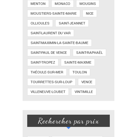
MENTON
MONACO
MOUGINS
MOUSTIERS-SAINTE-MARIE
NICE
OLLIOULES
SAINT-JEANNET
SAINT-LAURENT DU VAR
SAINT-MAXIMIN-LA-SAINTE-BAUME
SAINT-PAUL DE VENCE
SAINT-RAPHAËL
SAINT-TROPEZ
SAINTE-MAXIME
THÉOULE-SUR-MER
TOULON
TOURRETTES-SUR-LOUP
VENCE
VILLENEUVE-LOUBET
VINTIMILLE
Rechercher par prix