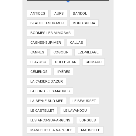
ANTIBES
AUPS
BANDOL
BEAULIEU-SUR-MER
BORDIGHERA
BORMES-LES-MIMOSAS
CAGNES-SUR-MER
CALLAS
CANNES
COGOLIN
EZE-VILLAGE
FLAYOSC
GOLFE-JUAN
GRIMAUD
GÉMENOS
HYÈRES
LA CADIÈRE D'AZUR
LA LONDE-LES-MAURES
LA SEYNE-SUR-MER
LE BEAUSSET
LE CASTELLET
LE LAVANDOU
LES ARCS-SUR-ARGENS
LORGUES
MANDELIEU-LA NAPOULE
MARSEILLE