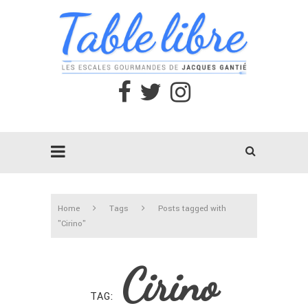
Home
Tags
Posts tagged with
"Cirino"
Cirino
TAG