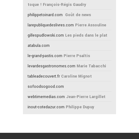
toque ! François-Régis Gaudry
philippetoinard.com
Goût de news
larepubliquedeslivres.com
Pierre Assouline
gillespudlowski.com
Les pieds dans le plat
atabula.com
le-grand-pastis.com
Pierre Psaltis
levardesgastronomes.com
Marie Tabacchi
tableadecouvert.fr
Caroline Mignot
sofoodsogood.com
webtimemedias.com
Jean-Pierre Largillet
inout-cotedazur.com
Philippe Dupuy