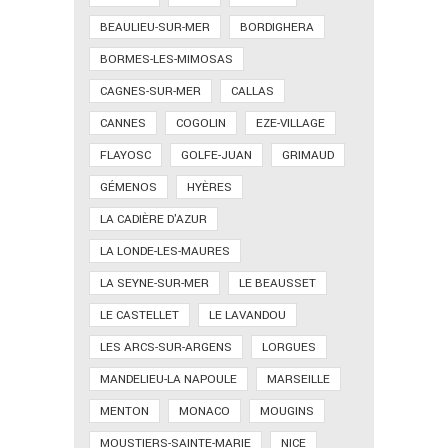
BEAULIEU-SUR-MER
BORDIGHERA
BORMES-LES-MIMOSAS
CAGNES-SUR-MER
CALLAS
CANNES
COGOLIN
EZE-VILLAGE
FLAYOSC
GOLFE-JUAN
GRIMAUD
GÉMENOS
HYÈRES
LA CADIÈRE D'AZUR
LA LONDE-LES-MAURES
LA SEYNE-SUR-MER
LE BEAUSSET
LE CASTELLET
LE LAVANDOU
LES ARCS-SUR-ARGENS
LORGUES
MANDELIEU-LA NAPOULE
MARSEILLE
MENTON
MONACO
MOUGINS
MOUSTIERS-SAINTE-MARIE
NICE