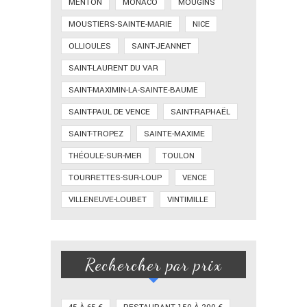
MENTON
MONACO
MOUGINS
MOUSTIERS-SAINTE-MARIE
NICE
OLLIOULES
SAINT-JEANNET
SAINT-LAURENT DU VAR
SAINT-MAXIMIN-LA-SAINTE-BAUME
SAINT-PAUL DE VENCE
SAINT-RAPHAËL
SAINT-TROPEZ
SAINTE-MAXIME
THÉOULE-SUR-MER
TOULON
TOURRETTES-SUR-LOUP
VENCE
VILLENEUVE-LOUBET
VINTIMILLE
Rechercher par prix