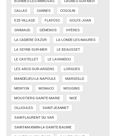
BORMES-LES-MIMOSAS
CAGNES-SUR-MER
CALLAS
CANNES
COGOLIN
EZE-VILLAGE
FLAYOSC
GOLFE-JUAN
GRIMAUD
GÉMENOS
HYÈRES
LA CADIÈRE D'AZUR
LA LONDE-LES-MAURES
LA SEYNE-SUR-MER
LE BEAUSSET
LE CASTELLET
LE LAVANDOU
LES ARCS-SUR-ARGENS
LORGUES
MANDELIEU-LA NAPOULE
MARSEILLE
MENTON
MONACO
MOUGINS
MOUSTIERS-SAINTE-MARIE
NICE
OLLIOULES
SAINT-JEANNET
SAINT-LAURENT DU VAR
SAINT-MAXIMIN-LA-SAINTE-BAUME