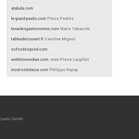
atabula.com
le-grand-pastis.com
Pierre Psaltis
levardesgastronomes.com
Marie Tabacchi
tableadecouvert.fr
Caroline Mignot
sofoodsogood.com
webtimemedias.com
Jean-Pierre Largillet
inout-cotedazur.com
Philippe Dupuy
cques Gantié.