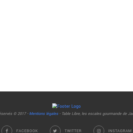
réservés © 2017 -
Mentions légales
- Table Libre, les escales gourmande de Ja
FACEBOOK
TWITTER
INSTAGRAM