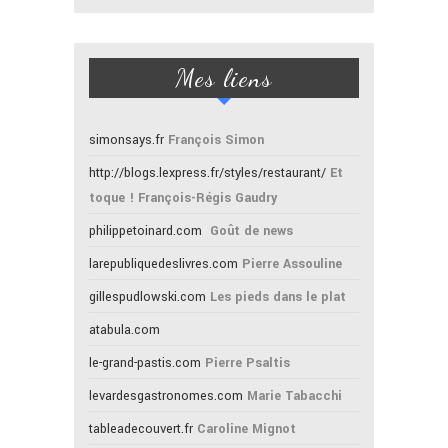
Mes liens
simonsays.fr
François Simon
http://blogs.lexpress.fr/styles/restaurant/
Et
toque ! François-Régis Gaudry
philippetoinard.com
Goût de news
larepubliquedeslivres.com
Pierre Assouline
gillespudlowski.com
Les pieds dans le plat
atabula.com
le-grand-pastis.com
Pierre Psaltis
levardesgastronomes.com
Marie Tabacchi
tableadecouvert.fr
Caroline Mignot