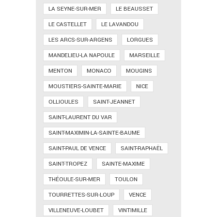
LA SEYNE-SUR-MER
LE BEAUSSET
LE CASTELLET
LE LAVANDOU
LES ARCS-SUR-ARGENS
LORGUES
MANDELIEU-LA NAPOULE
MARSEILLE
MENTON
MONACO
MOUGINS
MOUSTIERS-SAINTE-MARIE
NICE
OLLIOULES
SAINT-JEANNET
SAINT-LAURENT DU VAR
SAINT-MAXIMIN-LA-SAINTE-BAUME
SAINT-PAUL DE VENCE
SAINT-RAPHAËL
SAINT-TROPEZ
SAINTE-MAXIME
THÉOULE-SUR-MER
TOULON
TOURRETTES-SUR-LOUP
VENCE
VILLENEUVE-LOUBET
VINTIMILLE