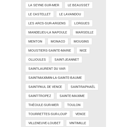
LA SEYNE-SUR-MER
LE BEAUSSET
LE CASTELLET
LE LAVANDOU
LES ARCS-SUR-ARGENS
LORGUES
MANDELIEU-LA NAPOULE
MARSEILLE
MENTON
MONACO
MOUGINS
MOUSTIERS-SAINTE-MARIE
NICE
OLLIOULES
SAINT-JEANNET
SAINT-LAURENT DU VAR
SAINT-MAXIMIN-LA-SAINTE-BAUME
SAINT-PAUL DE VENCE
SAINT-RAPHAËL
SAINT-TROPEZ
SAINTE-MAXIME
THÉOULE-SUR-MER
TOULON
TOURRETTES-SUR-LOUP
VENCE
VILLENEUVE-LOUBET
VINTIMILLE