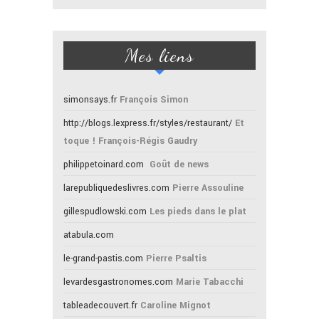
Mes liens
simonsays.fr
François Simon
http://blogs.lexpress.fr/styles/restaurant/
Et
toque ! François-Régis Gaudry
philippetoinard.com
Goût de news
larepubliquedeslivres.com
Pierre Assouline
gillespudlowski.com
Les pieds dans le plat
atabula.com
le-grand-pastis.com
Pierre Psaltis
levardesgastronomes.com
Marie Tabacchi
tableadecouvert.fr
Caroline Mignot