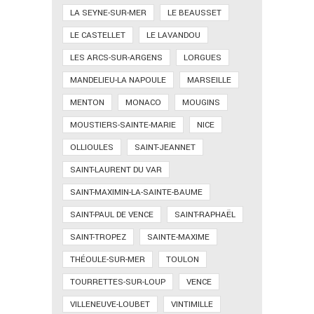
LA SEYNE-SUR-MER
LE BEAUSSET
LE CASTELLET
LE LAVANDOU
LES ARCS-SUR-ARGENS
LORGUES
MANDELIEU-LA NAPOULE
MARSEILLE
MENTON
MONACO
MOUGINS
MOUSTIERS-SAINTE-MARIE
NICE
OLLIOULES
SAINT-JEANNET
SAINT-LAURENT DU VAR
SAINT-MAXIMIN-LA-SAINTE-BAUME
SAINT-PAUL DE VENCE
SAINT-RAPHAËL
SAINT-TROPEZ
SAINTE-MAXIME
THÉOULE-SUR-MER
TOULON
TOURRETTES-SUR-LOUP
VENCE
VILLENEUVE-LOUBET
VINTIMILLE