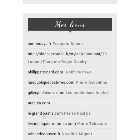
Mes liens
simonsays.fr
François Simon
http://blogs.lexpress.fr/styles/restaurant/
Et
toque ! François-Régis Gaudry
philippetoinard.com
Goût de news
larepubliquedeslivres.com
Pierre Assouline
gillespudlowski.com
Les pieds dans le plat
atabula.com
le-grand-pastis.com
Pierre Psaltis
levardesgastronomes.com
Marie Tabacchi
tableadecouvert.fr
Caroline Mignot