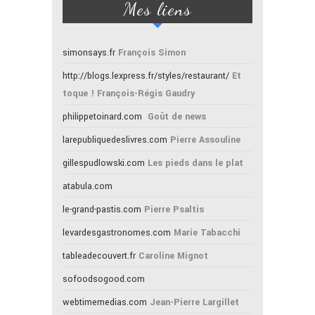
Mes liens
simonsays.fr
François Simon
http://blogs.lexpress.fr/styles/restaurant/
Et
toque ! François-Régis Gaudry
philippetoinard.com
Goût de news
larepubliquedeslivres.com
Pierre Assouline
gillespudlowski.com
Les pieds dans le plat
atabula.com
le-grand-pastis.com
Pierre Psaltis
levardesgastronomes.com
Marie Tabacchi
tableadecouvert.fr
Caroline Mignot
sofoodsogood.com
webtimemedias.com
Jean-Pierre Largillet