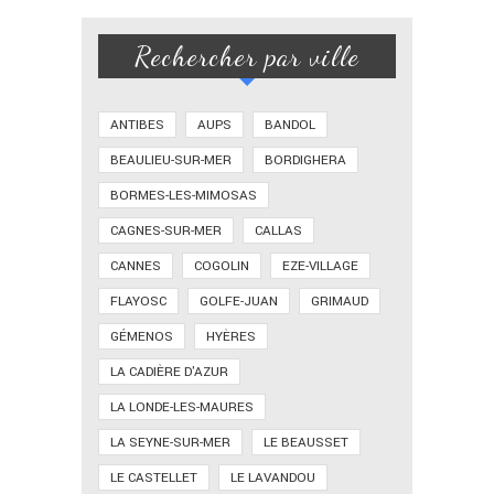
Rechercher par ville
ANTIBES
AUPS
BANDOL
BEAULIEU-SUR-MER
BORDIGHERA
BORMES-LES-MIMOSAS
CAGNES-SUR-MER
CALLAS
CANNES
COGOLIN
EZE-VILLAGE
FLAYOSC
GOLFE-JUAN
GRIMAUD
GÉMENOS
HYÈRES
LA CADIÈRE D'AZUR
LA LONDE-LES-MAURES
LA SEYNE-SUR-MER
LE BEAUSSET
LE CASTELLET
LE LAVANDOU