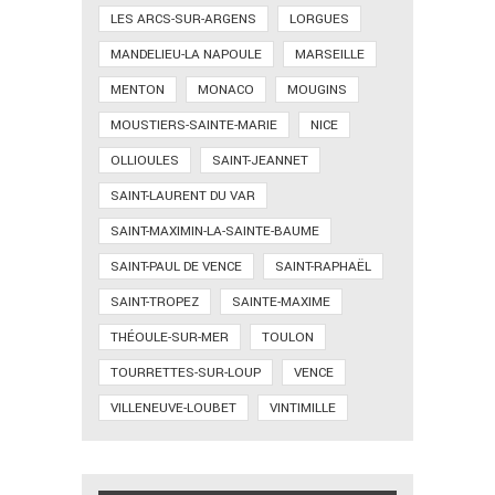
LES ARCS-SUR-ARGENS
LORGUES
MANDELIEU-LA NAPOULE
MARSEILLE
MENTON
MONACO
MOUGINS
MOUSTIERS-SAINTE-MARIE
NICE
OLLIOULES
SAINT-JEANNET
SAINT-LAURENT DU VAR
SAINT-MAXIMIN-LA-SAINTE-BAUME
SAINT-PAUL DE VENCE
SAINT-RAPHAËL
SAINT-TROPEZ
SAINTE-MAXIME
THÉOULE-SUR-MER
TOULON
TOURRETTES-SUR-LOUP
VENCE
VILLENEUVE-LOUBET
VINTIMILLE