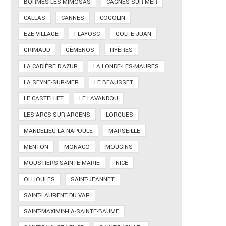
BORMES-LES-MIMOSAS
CAGNES-SUR-MER
CALLAS
CANNES
COGOLIN
EZE-VILLAGE
FLAYOSC
GOLFE-JUAN
GRIMAUD
GÉMENOS
HYÈRES
LA CADIÈRE D'AZUR
LA LONDE-LES-MAURES
LA SEYNE-SUR-MER
LE BEAUSSET
LE CASTELLET
LE LAVANDOU
LES ARCS-SUR-ARGENS
LORGUES
MANDELIEU-LA NAPOULE
MARSEILLE
MENTON
MONACO
MOUGINS
MOUSTIERS-SAINTE-MARIE
NICE
OLLIOULES
SAINT-JEANNET
SAINT-LAURENT DU VAR
SAINT-MAXIMIN-LA-SAINTE-BAUME