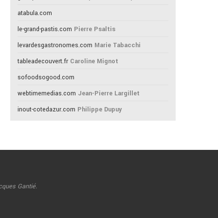
atabula.com
le-grand-pastis.com
Pierre Psaltis
levardesgastronomes.com
Marie Tabacchi
tableadecouvert.fr
Caroline Mignot
sofoodsogood.com
webtimemedias.com
Jean-Pierre Largillet
inout-cotedazur.com
Philippe Dupuy
cques Gantié.