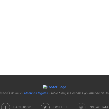
réservés © 2017 -
Mentions légales
- Table Libre, les escales gourmande de Ja
FACEBOOK
TWITTER
INSTAGRAM