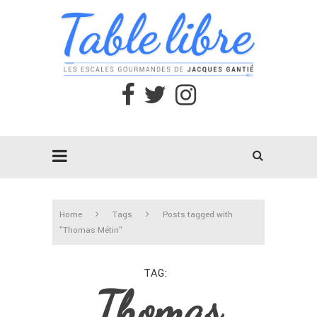
Home
Tags
Posts tagged with
"Thomas Métin"
TAG
Thomas