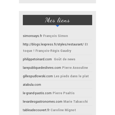
Mes liens
simonsays.fr
François Simon
http://blogs.lexpress.fr/styles/restaurant/
Et
toque ! François-Régis Gaudry
philippetoinard.com
Goût de news
larepubliquedeslivres.com
Pierre Assouline
gillespudlowski.com
Les pieds dans le plat
atabula.com
le-grand-pastis.com
Pierre Psaltis
levardesgastronomes.com
Marie Tabacchi
tableadecouvert.fr
Caroline Mignot