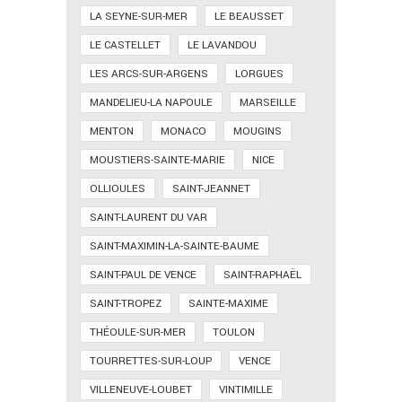
LA SEYNE-SUR-MER
LE BEAUSSET
LE CASTELLET
LE LAVANDOU
LES ARCS-SUR-ARGENS
LORGUES
MANDELIEU-LA NAPOULE
MARSEILLE
MENTON
MONACO
MOUGINS
MOUSTIERS-SAINTE-MARIE
NICE
OLLIOULES
SAINT-JEANNET
SAINT-LAURENT DU VAR
SAINT-MAXIMIN-LA-SAINTE-BAUME
SAINT-PAUL DE VENCE
SAINT-RAPHAËL
SAINT-TROPEZ
SAINTE-MAXIME
THÉOULE-SUR-MER
TOULON
TOURRETTES-SUR-LOUP
VENCE
VILLENEUVE-LOUBET
VINTIMILLE