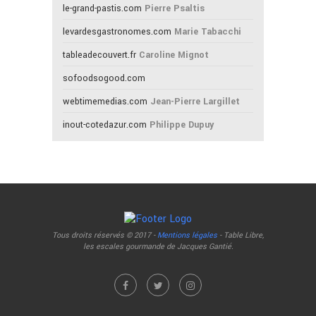
le-grand-pastis.com
Pierre Psaltis
levardesgastronomes.com
Marie Tabacchi
tableadecouvert.fr
Caroline Mignot
sofoodsogood.com
webtimemedias.com
Jean-Pierre Largillet
inout-cotedazur.com
Philippe Dupuy
Tous droits réservés © 2017 -
Mentions légales
- Table Libre,
les escales gourmande de Jacques Gantié.