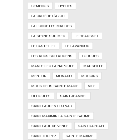
GÉMENOS
HYÈRES
LA CADIÈRE D'AZUR
LA LONDE-LES-MAURES
LA SEYNE-SUR-MER
LE BEAUSSET
LE CASTELLET
LE LAVANDOU
LES ARCS-SUR-ARGENS
LORGUES
MANDELIEU-LA NAPOULE
MARSEILLE
MENTON
MONACO
MOUGINS
MOUSTIERS-SAINTE-MARIE
NICE
OLLIOULES
SAINT-JEANNET
SAINT-LAURENT DU VAR
SAINT-MAXIMIN-LA-SAINTE-BAUME
SAINT-PAUL DE VENCE
SAINT-RAPHAËL
SAINT-TROPEZ
SAINTE-MAXIME