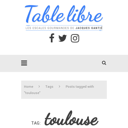
Home
Tags
Posts tagged with
"toulouse"
toulouse
TAG