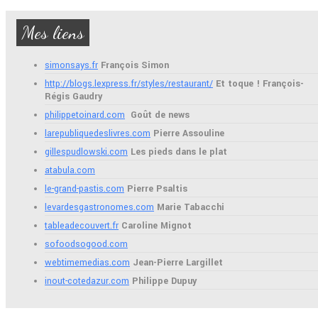
Mes liens
simonsays.fr
François Simon
http://blogs.lexpress.fr/styles/restaurant/
Et toque ! François-
Régis Gaudry
philippetoinard.com
Goût de news
larepubliquedeslivres.com
Pierre Assouline
gillespudlowski.com
Les pieds dans le plat
atabula.com
le-grand-pastis.com
Pierre Psaltis
levardesgastronomes.com
Marie Tabacchi
tableadecouvert.fr
Caroline Mignot
sofoodsogood.com
webtimemedias.com
Jean-Pierre Largillet
inout-cotedazur.com
Philippe Dupuy