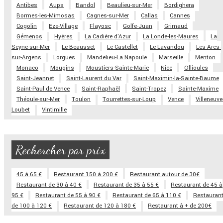
Antibes
Aups
Bandol
Beaulieu-sur-Mer
Bordighera
Bormes-les-Mimosas
Cagnes-sur-Mer
Callas
Cannes
Cogolin
Eze-Village
Flayosc
Golfe-Juan
Grimaud
Gémenos
Hyères
La Cadière d'Azur
La Londe-les-Maures
La
Seyne-sur-Mer
Le Beausset
Le Castellet
Le Lavandou
Les Arcs-
sur-Argens
Lorgues
Mandelieu-La Napoule
Marseille
Menton
Monaco
Mougins
Moustiers-Sainte-Marie
Nice
Ollioules
Saint-Jeannet
Saint-Laurent du Var
Saint-Maximin-la-Sainte-Baume
Saint-Paul de Vence
Saint-Raphaël
Saint-Tropez
Sainte-Maxime
Théoule-sur-Mer
Toulon
Tourrettes-sur-Loup
Vence
Villeneuve
Loubet
Vintimille
Rechercher par prix
45 à 65 €
Restaurant 150 à 200 €
Restaurant autour de 30€
Restaurant de 30 à 40 €
Restaurant de 35 à 55 €
Restaurant de 45 à
95 €
Restaurant de 55 à 90 €
Restaurant de 65 à 110 €
Restauran
de 100 à 120 €
Restaurant de 120 à 180 €
Restaurant à + de 200€