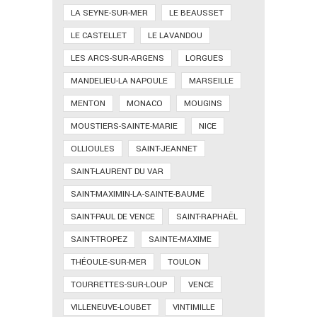
LA SEYNE-SUR-MER
LE BEAUSSET
LE CASTELLET
LE LAVANDOU
LES ARCS-SUR-ARGENS
LORGUES
MANDELIEU-LA NAPOULE
MARSEILLE
MENTON
MONACO
MOUGINS
MOUSTIERS-SAINTE-MARIE
NICE
OLLIOULES
SAINT-JEANNET
SAINT-LAURENT DU VAR
SAINT-MAXIMIN-LA-SAINTE-BAUME
SAINT-PAUL DE VENCE
SAINT-RAPHAËL
SAINT-TROPEZ
SAINTE-MAXIME
THÉOULE-SUR-MER
TOULON
TOURRETTES-SUR-LOUP
VENCE
VILLENEUVE-LOUBET
VINTIMILLE