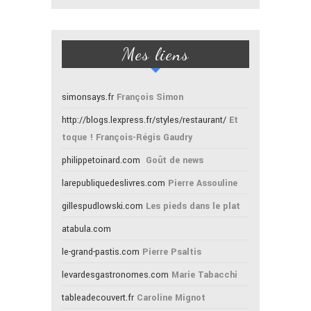
Mes liens
simonsays.fr
François Simon
http://blogs.lexpress.fr/styles/restaurant/
Et
toque ! François-Régis Gaudry
philippetoinard.com
Goût de news
larepubliquedeslivres.com
Pierre Assouline
gillespudlowski.com
Les pieds dans le plat
atabula.com
le-grand-pastis.com
Pierre Psaltis
levardesgastronomes.com
Marie Tabacchi
tableadecouvert.fr
Caroline Mignot