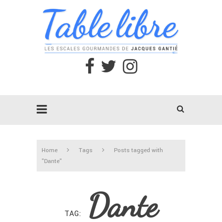
Home
Tags
Posts tagged with
"Dante"
Dante
TAG