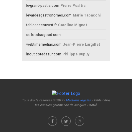
le-grand-pastis.com
Pierre Psaltis
levardesgastronomes.com
Marie Tabacchi
tableadecouvert.fr
Caroline Mignot
sofoodsogood.com
webtimemedias.com
Jean-Pierre Largillet
inout-cotedazur.com
Philippe Dupuy
Tous droits réservés © 2017 -
Mentions légales
- Table Libre,
les escales gourmande de Jacques Gantié.