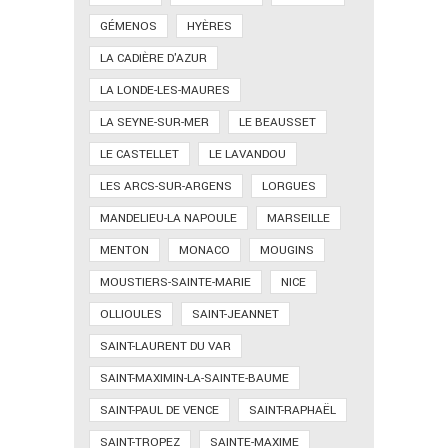
GÉMENOS
HYÈRES
LA CADIÈRE D'AZUR
LA LONDE-LES-MAURES
LA SEYNE-SUR-MER
LE BEAUSSET
LE CASTELLET
LE LAVANDOU
LES ARCS-SUR-ARGENS
LORGUES
MANDELIEU-LA NAPOULE
MARSEILLE
MENTON
MONACO
MOUGINS
MOUSTIERS-SAINTE-MARIE
NICE
OLLIOULES
SAINT-JEANNET
SAINT-LAURENT DU VAR
SAINT-MAXIMIN-LA-SAINTE-BAUME
SAINT-PAUL DE VENCE
SAINT-RAPHAËL
SAINT-TROPEZ
SAINTE-MAXIME