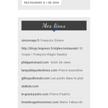
RESTAURANT À + DE 200€
Mes liens
simonsays.fr
François Simon
http://blogs.lexpress.fr/styles/restaurant/
Et
toque ! François-Régis Gaudry
philippetoinard.com
Goût de news
larepubliquedeslivres.com
Pierre Assouline
gillespudlowski.com
Les pieds dans le plat
atabula.com
le-grand-pastis.com
Pierre Psaltis
levardesgastronomes.com
Marie Tabacchi