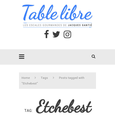
Home
Tags
Posts tagged with
"Etchebest"
Etchebest
TAG