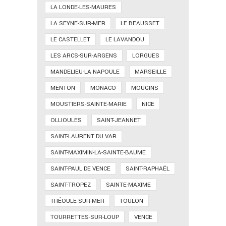
LA LONDE-LES-MAURES
LA SEYNE-SUR-MER
LE BEAUSSET
LE CASTELLET
LE LAVANDOU
LES ARCS-SUR-ARGENS
LORGUES
MANDELIEU-LA NAPOULE
MARSEILLE
MENTON
MONACO
MOUGINS
MOUSTIERS-SAINTE-MARIE
NICE
OLLIOULES
SAINT-JEANNET
SAINT-LAURENT DU VAR
SAINT-MAXIMIN-LA-SAINTE-BAUME
SAINT-PAUL DE VENCE
SAINT-RAPHAËL
SAINT-TROPEZ
SAINTE-MAXIME
THÉOULE-SUR-MER
TOULON
TOURRETTES-SUR-LOUP
VENCE