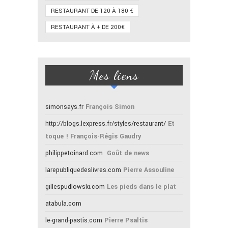
RESTAURANT DE 120 À 180 €
RESTAURANT À + DE 200€
Mes liens
simonsays.fr
François Simon
http://blogs.lexpress.fr/styles/restaurant/
Et
toque ! François-Régis Gaudry
philippetoinard.com
Goût de news
larepubliquedeslivres.com
Pierre Assouline
gillespudlowski.com
Les pieds dans le plat
atabula.com
le-grand-pastis.com
Pierre Psaltis