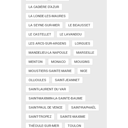
LA CADIÈRE D'AZUR
LA LONDE-LES-MAURES
LA SEYNE-SUR-MER
LE BEAUSSET
LE CASTELLET
LE LAVANDOU
LES ARCS-SUR-ARGENS
LORGUES
MANDELIEU-LA NAPOULE
MARSEILLE
MENTON
MONACO
MOUGINS
MOUSTIERS-SAINTE-MARIE
NICE
OLLIOULES
SAINT-JEANNET
SAINT-LAURENT DU VAR
SAINT-MAXIMIN-LA-SAINTE-BAUME
SAINT-PAUL DE VENCE
SAINT-RAPHAËL
SAINT-TROPEZ
SAINTE-MAXIME
THÉOULE-SUR-MER
TOULON