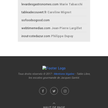
levardesgastronomes.com
Marie Tabacchi
tableadecouvert.fr
Caroline Mignot
sofoodsogood.com
webtimemedias.com
Jean-Pierre Largillet
inout-cotedazur.com
Philippe Dupuy
Tous droits réservés © 2017 -
Mentions légales
- Table Libre,
les escales gourmande de Jacques Gantié.
HAUT DE PAGE