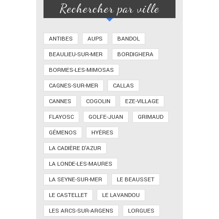
Rechercher par ville
ANTIBES
AUPS
BANDOL
BEAULIEU-SUR-MER
BORDIGHERA
BORMES-LES-MIMOSAS
CAGNES-SUR-MER
CALLAS
CANNES
COGOLIN
EZE-VILLAGE
FLAYOSC
GOLFE-JUAN
GRIMAUD
GÉMENOS
HYÈRES
LA CADIÈRE D'AZUR
LA LONDE-LES-MAURES
LA SEYNE-SUR-MER
LE BEAUSSET
LE CASTELLET
LE LAVANDOU
LES ARCS-SUR-ARGENS
LORGUES