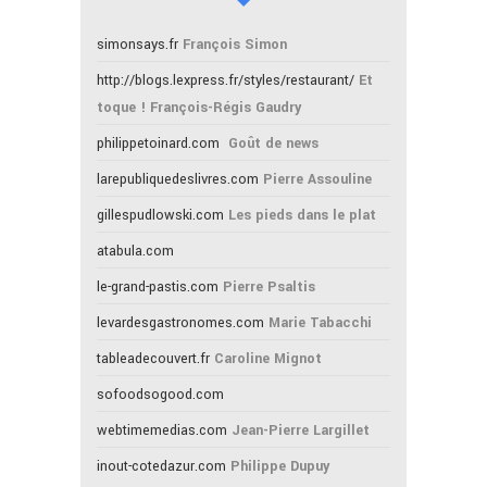
simonsays.fr
François Simon
http://blogs.lexpress.fr/styles/restaurant/
Et
toque ! François-Régis Gaudry
philippetoinard.com
Goût de news
larepubliquedeslivres.com
Pierre Assouline
gillespudlowski.com
Les pieds dans le plat
atabula.com
le-grand-pastis.com
Pierre Psaltis
levardesgastronomes.com
Marie Tabacchi
tableadecouvert.fr
Caroline Mignot
sofoodsogood.com
webtimemedias.com
Jean-Pierre Largillet
inout-cotedazur.com
Philippe Dupuy