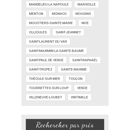
MANDELIEU-LA NAPOULE
MARSEILLE
MENTON
MONACO
MOUGINS
MOUSTIERS-SAINTE-MARIE
NICE
OLLIOULES
SAINT-JEANNET
SAINT-LAURENT DU VAR
SAINT-MAXIMIN-LA-SAINTE-BAUME
SAINT-PAUL DE VENCE
SAINT-RAPHAËL
SAINT-TROPEZ
SAINTE-MAXIME
THÉOULE-SUR-MER
TOULON
TOURRETTES-SUR-LOUP
VENCE
VILLENEUVE-LOUBET
VINTIMILLE
Rechercher par prix