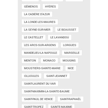
GÉMENOS
HYÈRES
LA CADIÈRE D'AZUR
LA LONDE-LES-MAURES
LA SEYNE-SUR-MER
LE BEAUSSET
LE CASTELLET
LE LAVANDOU
LES ARCS-SUR-ARGENS
LORGUES
MANDELIEU-LA NAPOULE
MARSEILLE
MENTON
MONACO
MOUGINS
MOUSTIERS-SAINTE-MARIE
NICE
OLLIOULES
SAINT-JEANNET
SAINT-LAURENT DU VAR
SAINT-MAXIMIN-LA-SAINTE-BAUME
SAINT-PAUL DE VENCE
SAINT-RAPHAËL
SAINT-TROPEZ
SAINTE-MAXIME