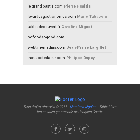
le-grand-pastis.com
Pierre Psaltis
levardesgastronomes.com
Marie Tabacchi
tableadecouvert.fr
Caroline Mignot
sofoodsogood.com
webtimemedias.com
Jean-Pierre Largillet
inout-cotedazur.com
Philippe Dupuy
Tous droits réservés © 2017 -
Mentions légales
- Table Libre,
les escales gourmande de Jacques Gantié.