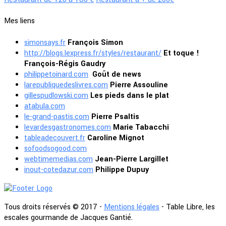
Mes liens
simonsays.fr
François Simon
http://blogs.lexpress.fr/styles/restaurant/
Et toque !
François-Régis Gaudry
philippetoinard.com
Goût de news
larepubliquedeslivres.com
Pierre Assouline
gillespudlowski.com
Les pieds dans le plat
atabula.com
le-grand-pastis.com
Pierre Psaltis
levardesgastronomes.com
Marie Tabacchi
tableadecouvert.fr
Caroline Mignot
sofoodsogood.com
webtimemedias.com
Jean-Pierre Largillet
inout-cotedazur.com
Philippe Dupuy
Tous droits réservés © 2017 -
Mentions légales
- Table Libre, les
escales gourmande de Jacques Gantié.