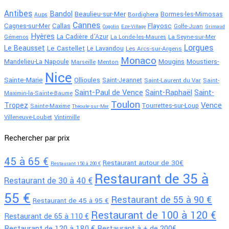
Antibes
Bandol
Beaulieu-sur-Mer
Bormes-les-Mimosas
Bordighera
Aups
Cannes
Flayosc
Cagnes-sur-Mer
Callas
Golfe-Juan
Cogolin
Eze-Village
Grimaud
Hyères
La Cadière d'Azur
La Seyne-sur-Mer
Gémenos
La Londe-les-Maures
Lorgues
Le Beausset
Le Castellet
Le Lavandou
Les Arcs-sur-Argens
Monaco
Mougins
Moustiers-
Mandelieu-La Napoule
Menton
Marseille
Nice
Sainte-Marie
Ollioules
Saint-Jeannet
Saint-Laurent du Var
Saint-
Saint-Paul de Vence
Saint-Raphaël
Saint-
Maximin-la-Sainte-Baume
Toulon
Tropez
Vence
Tourrettes-sur-Loup
Sainte-Maxime
Théoule-sur-Mer
Villeneuve-Loubet
Vintimille
Rechercher par prix
45 à 65 €
Restaurant autour de 30€
Restaurant 150 à 200 €
Restaurant de 35 à
Restaurant de 30 à 40 €
55 €
Restaurant de 55 à 90 €
Restaurant de 45 à 95 €
Restaurant de 100 à 120 €
Restaurant de 65 à 110 €
Restaurant de 120 à 180 €
Restaurant à + de 200€