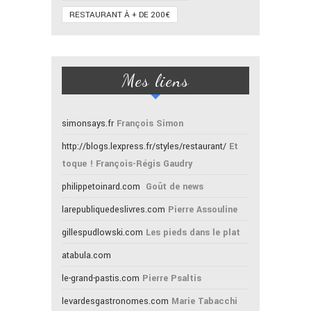
RESTAURANT À + DE 200€
Mes liens
simonsays.fr
François Simon
http://blogs.lexpress.fr/styles/restaurant/
Et
toque ! François-Régis Gaudry
philippetoinard.com
Goût de news
larepubliquedeslivres.com
Pierre Assouline
gillespudlowski.com
Les pieds dans le plat
atabula.com
le-grand-pastis.com
Pierre Psaltis
levardesgastronomes.com
Marie Tabacchi