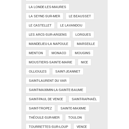
LA LONDE-LES-MAURES
LA SEYNE-SUR-MER
LE BEAUSSET
LE CASTELLET
LE LAVANDOU
LES ARCS-SUR-ARGENS
LORGUES
MANDELIEU-LA NAPOULE
MARSEILLE
MENTON
MONACO
MOUGINS
MOUSTIERS-SAINTE-MARIE
NICE
OLLIOULES
SAINT-JEANNET
SAINT-LAURENT DU VAR
SAINT-MAXIMIN-LA-SAINTE-BAUME
SAINT-PAUL DE VENCE
SAINT-RAPHAËL
SAINT-TROPEZ
SAINTE-MAXIME
THÉOULE-SUR-MER
TOULON
TOURRETTES-SUR-LOUP
VENCE