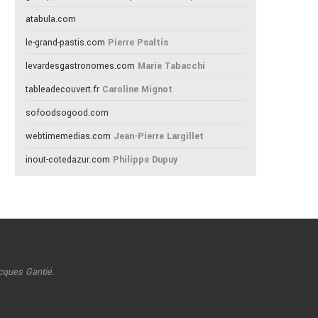
atabula.com
le-grand-pastis.com
Pierre Psaltis
levardesgastronomes.com
Marie Tabacchi
tableadecouvert.fr
Caroline Mignot
sofoodsogood.com
webtimemedias.com
Jean-Pierre Largillet
inout-cotedazur.com
Philippe Dupuy
cques Gantié.