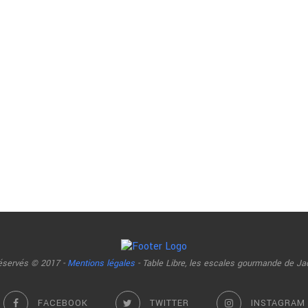
réservés © 2017 -
Mentions légales
- Table Libre, les escales gourmande de Ja
FACEBOOK
TWITTER
INSTAGRAM