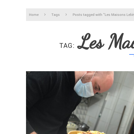
Home
Tags
Posts tagged with "Les Maisons Leliè
Les Mai
TAG