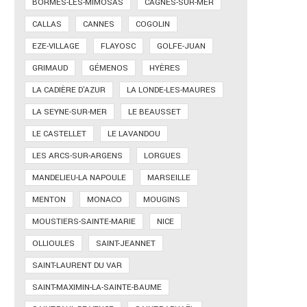
BORMES-LES-MIMOSAS
CAGNES-SUR-MER
CALLAS
CANNES
COGOLIN
EZE-VILLAGE
FLAYOSC
GOLFE-JUAN
GRIMAUD
GÉMENOS
HYÈRES
LA CADIÈRE D'AZUR
LA LONDE-LES-MAURES
LA SEYNE-SUR-MER
LE BEAUSSET
LE CASTELLET
LE LAVANDOU
LES ARCS-SUR-ARGENS
LORGUES
MANDELIEU-LA NAPOULE
MARSEILLE
MENTON
MONACO
MOUGINS
MOUSTIERS-SAINTE-MARIE
NICE
OLLIOULES
SAINT-JEANNET
SAINT-LAURENT DU VAR
SAINT-MAXIMIN-LA-SAINTE-BAUME