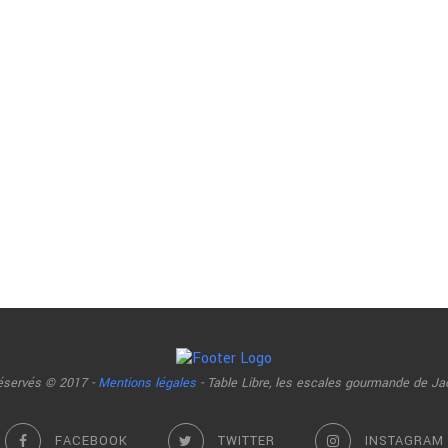
réservés © 2017 -
Mentions légales
- Table Libre, les escales gourmande de Ja
FACEBOOK
TWITTER
INSTAGRAM