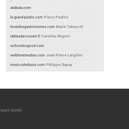
atabula.com
le-grand-pastis.com
Pierre Psaltis
levardesgastronomes.com
Marie Tabacchi
tableadecouvert.fr
Caroline Mignot
sofoodsogood.com
webtimemedias.com
Jean-Pierre Largillet
inout-cotedazur.com
Philippe Dupuy
cques Gantié.