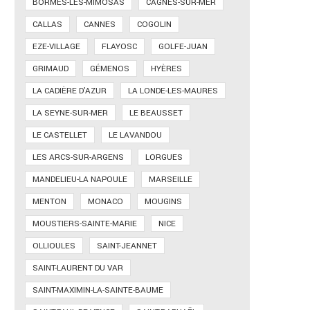
BORMES-LES-MIMOSAS
CAGNES-SUR-MER
CALLAS
CANNES
COGOLIN
EZE-VILLAGE
FLAYOSC
GOLFE-JUAN
GRIMAUD
GÉMENOS
HYÈRES
LA CADIÈRE D'AZUR
LA LONDE-LES-MAURES
LA SEYNE-SUR-MER
LE BEAUSSET
LE CASTELLET
LE LAVANDOU
LES ARCS-SUR-ARGENS
LORGUES
MANDELIEU-LA NAPOULE
MARSEILLE
MENTON
MONACO
MOUGINS
MOUSTIERS-SAINTE-MARIE
NICE
OLLIOULES
SAINT-JEANNET
SAINT-LAURENT DU VAR
SAINT-MAXIMIN-LA-SAINTE-BAUME