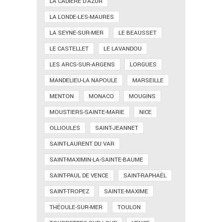
LA CADIÈRE D'AZUR
LA LONDE-LES-MAURES
LA SEYNE-SUR-MER
LE BEAUSSET
LE CASTELLET
LE LAVANDOU
LES ARCS-SUR-ARGENS
LORGUES
MANDELIEU-LA NAPOULE
MARSEILLE
MENTON
MONACO
MOUGINS
MOUSTIERS-SAINTE-MARIE
NICE
OLLIOULES
SAINT-JEANNET
SAINT-LAURENT DU VAR
SAINT-MAXIMIN-LA-SAINTE-BAUME
SAINT-PAUL DE VENCE
SAINT-RAPHAËL
SAINT-TROPEZ
SAINTE-MAXIME
THÉOULE-SUR-MER
TOULON