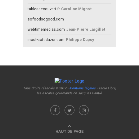
tableadecouvert.fr
Caroline Mignot
sofoodsogood.com
webtimemedias.com
Jean-Pierre Largillet
inout-cotedazur.com
Philippe Dupuy
Tous droits réservés © 2017 -
Mentions légales
- Table Libre,
les escales gourmande de Jacques Gantié.
HAUT DE PAGE