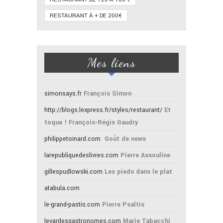
RESTAURANT À + DE 200€
Mes liens
simonsays.fr
François Simon
http://blogs.lexpress.fr/styles/restaurant/
Et
toque ! François-Régis Gaudry
philippetoinard.com
Goût de news
larepubliquedeslivres.com
Pierre Assouline
gillespudlowski.com
Les pieds dans le plat
atabula.com
le-grand-pastis.com
Pierre Psaltis
levardesgastronomes.com
Marie Tabacchi