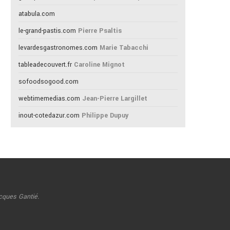
atabula.com
le-grand-pastis.com
Pierre Psaltis
levardesgastronomes.com
Marie Tabacchi
tableadecouvert.fr
Caroline Mignot
sofoodsogood.com
webtimemedias.com
Jean-Pierre Largillet
inout-cotedazur.com
Philippe Dupuy
cques Gantié.