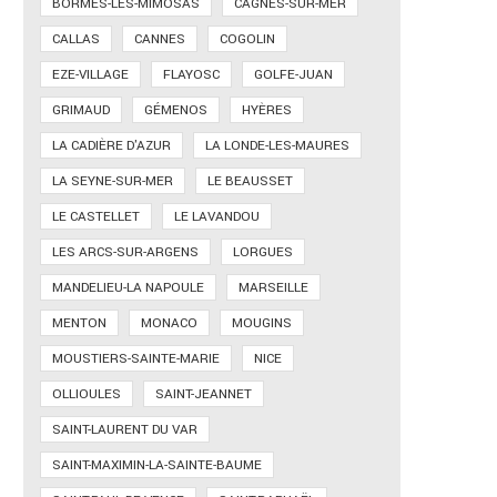
BORMES-LES-MIMOSAS
CAGNES-SUR-MER
CALLAS
CANNES
COGOLIN
EZE-VILLAGE
FLAYOSC
GOLFE-JUAN
GRIMAUD
GÉMENOS
HYÈRES
LA CADIÈRE D'AZUR
LA LONDE-LES-MAURES
LA SEYNE-SUR-MER
LE BEAUSSET
LE CASTELLET
LE LAVANDOU
LES ARCS-SUR-ARGENS
LORGUES
MANDELIEU-LA NAPOULE
MARSEILLE
MENTON
MONACO
MOUGINS
MOUSTIERS-SAINTE-MARIE
NICE
OLLIOULES
SAINT-JEANNET
SAINT-LAURENT DU VAR
SAINT-MAXIMIN-LA-SAINTE-BAUME