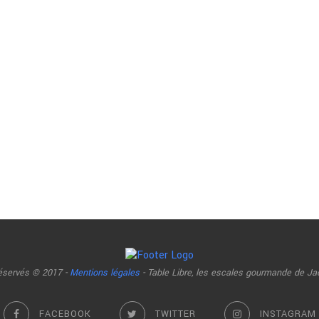
réservés © 2017 -
Mentions légales
- Table Libre, les escales gourmande de Ja
FACEBOOK
TWITTER
INSTAGRAM