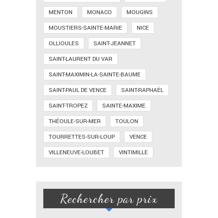
MENTON
MONACO
MOUGINS
MOUSTIERS-SAINTE-MARIE
NICE
OLLIOULES
SAINT-JEANNET
SAINT-LAURENT DU VAR
SAINT-MAXIMIN-LA-SAINTE-BAUME
SAINT-PAUL DE VENCE
SAINT-RAPHAËL
SAINT-TROPEZ
SAINTE-MAXIME
THÉOULE-SUR-MER
TOULON
TOURRETTES-SUR-LOUP
VENCE
VILLENEUVE-LOUBET
VINTIMILLE
Rechercher par prix