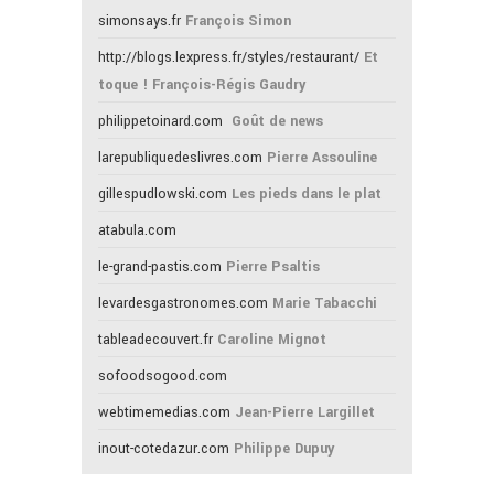
simonsays.fr
François Simon
http://blogs.lexpress.fr/styles/restaurant/
Et
toque ! François-Régis Gaudry
philippetoinard.com
Goût de news
larepubliquedeslivres.com
Pierre Assouline
gillespudlowski.com
Les pieds dans le plat
atabula.com
le-grand-pastis.com
Pierre Psaltis
levardesgastronomes.com
Marie Tabacchi
tableadecouvert.fr
Caroline Mignot
sofoodsogood.com
webtimemedias.com
Jean-Pierre Largillet
inout-cotedazur.com
Philippe Dupuy