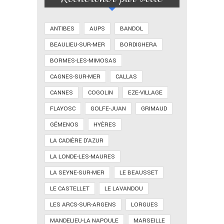
ANTIBES
AUPS
BANDOL
BEAULIEU-SUR-MER
BORDIGHERA
BORMES-LES-MIMOSAS
CAGNES-SUR-MER
CALLAS
CANNES
COGOLIN
EZE-VILLAGE
FLAYOSC
GOLFE-JUAN
GRIMAUD
GÉMENOS
HYÈRES
LA CADIÈRE D'AZUR
LA LONDE-LES-MAURES
LA SEYNE-SUR-MER
LE BEAUSSET
LE CASTELLET
LE LAVANDOU
LES ARCS-SUR-ARGENS
LORGUES
MANDELIEU-LA NAPOULE
MARSEILLE