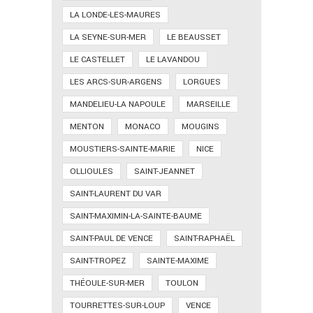
LA LONDE-LES-MAURES
LA SEYNE-SUR-MER
LE BEAUSSET
LE CASTELLET
LE LAVANDOU
LES ARCS-SUR-ARGENS
LORGUES
MANDELIEU-LA NAPOULE
MARSEILLE
MENTON
MONACO
MOUGINS
MOUSTIERS-SAINTE-MARIE
NICE
OLLIOULES
SAINT-JEANNET
SAINT-LAURENT DU VAR
SAINT-MAXIMIN-LA-SAINTE-BAUME
SAINT-PAUL DE VENCE
SAINT-RAPHAËL
SAINT-TROPEZ
SAINTE-MAXIME
THÉOULE-SUR-MER
TOULON
TOURRETTES-SUR-LOUP
VENCE