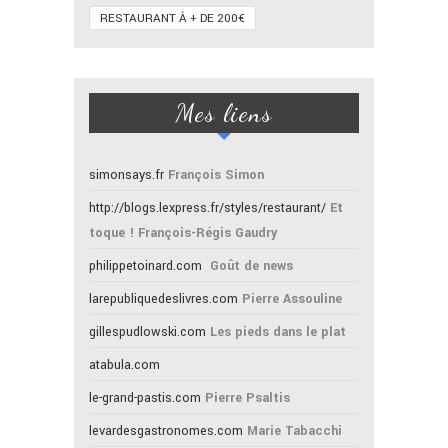
RESTAURANT À + DE 200€
Mes liens
simonsays.fr
François Simon
http://blogs.lexpress.fr/styles/restaurant/
Et
toque ! François-Régis Gaudry
philippetoinard.com
Goût de news
larepubliquedeslivres.com
Pierre Assouline
gillespudlowski.com
Les pieds dans le plat
atabula.com
le-grand-pastis.com
Pierre Psaltis
levardesgastronomes.com
Marie Tabacchi