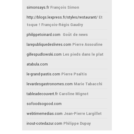
simonsays.fr
François Simon
http://blogs.lexpress.fr/styles/restaurant/
Et
toque ! François-Régis Gaudry
philippetoinard.com
Goût de news
larepubliquedeslivres.com
Pierre Assouline
gillespudlowski.com
Les pieds dans le plat
atabula.com
le-grand-pastis.com
Pierre Psaltis
levardesgastronomes.com
Marie Tabacchi
tableadecouvert.fr
Caroline Mignot
sofoodsogood.com
webtimemedias.com
Jean-Pierre Largillet
inout-cotedazur.com
Philippe Dupuy