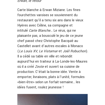
Erwan, le retour
Carte blanche à Erwan Miziane. Les fines
fourchettes varoises se souviennent du
restaurant qu’il a tenu six ans dans le vieux
Hyères avec Céline, sa compagne et
intitulé
Carte
Blanche
… Le virus, qui ne
plaisante pas, a bousculé le jeu de ce jeune
chef passé chez Christophe Bacquié au
Castellet avant d’autres escales à Monaco
(
Le
Louis
XV
,
Le
Vistamar
et
Joël
Robuchon
).
Il a cédé sa table en ville et rebondit
aujourd’hui en traiteur à La-Londe-les-Maures
où il a créé
Zeste
et ouvert sa
cuisine de
production. C’était la bonne idée. Vente à
emporter, livraisons, plats à l’unité, formules
«bien-être» selon un forfait-semaine… les
idées fusent, roulez jeunesse !