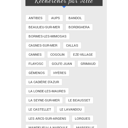
Rechercher par ville
ANTIBES
AUPS
BANDOL
BEAULIEU-SUR-MER
BORDIGHERA
BORMES-LES-MIMOSAS
CAGNES-SUR-MER
CALLAS
CANNES
COGOLIN
EZE-VILLAGE
FLAYOSC
GOLFE-JUAN
GRIMAUD
GÉMENOS
HYÈRES
LA CADIÈRE D'AZUR
LA LONDE-LES-MAURES
LA SEYNE-SUR-MER
LE BEAUSSET
LE CASTELLET
LE LAVANDOU
LES ARCS-SUR-ARGENS
LORGUES
MANDELIEU-LA NAPOULE
MARSEILLE