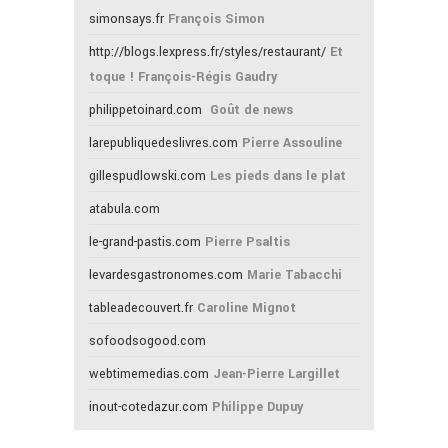
simonsays.fr
François Simon
http://blogs.lexpress.fr/styles/restaurant/
Et
toque ! François-Régis Gaudry
philippetoinard.com
Goût de news
larepubliquedeslivres.com
Pierre Assouline
gillespudlowski.com
Les pieds dans le plat
atabula.com
le-grand-pastis.com
Pierre Psaltis
levardesgastronomes.com
Marie Tabacchi
tableadecouvert.fr
Caroline Mignot
sofoodsogood.com
webtimemedias.com
Jean-Pierre Largillet
inout-cotedazur.com
Philippe Dupuy