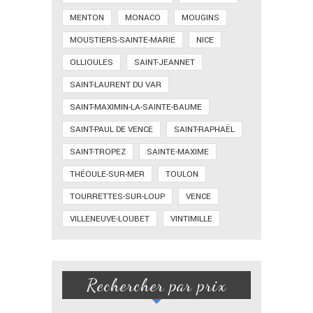
MENTON
MONACO
MOUGINS
MOUSTIERS-SAINTE-MARIE
NICE
OLLIOULES
SAINT-JEANNET
SAINT-LAURENT DU VAR
SAINT-MAXIMIN-LA-SAINTE-BAUME
SAINT-PAUL DE VENCE
SAINT-RAPHAËL
SAINT-TROPEZ
SAINTE-MAXIME
THÉOULE-SUR-MER
TOULON
TOURRETTES-SUR-LOUP
VENCE
VILLENEUVE-LOUBET
VINTIMILLE
Rechercher par prix