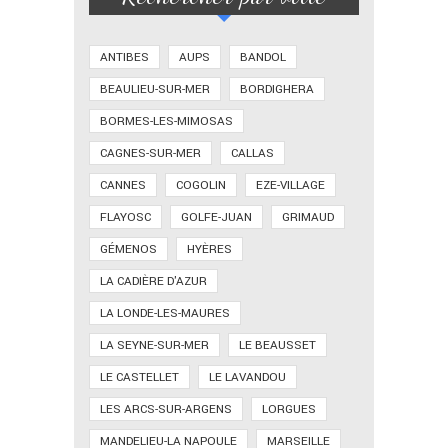
ANTIBES
AUPS
BANDOL
BEAULIEU-SUR-MER
BORDIGHERA
BORMES-LES-MIMOSAS
CAGNES-SUR-MER
CALLAS
CANNES
COGOLIN
EZE-VILLAGE
FLAYOSC
GOLFE-JUAN
GRIMAUD
GÉMENOS
HYÈRES
LA CADIÈRE D'AZUR
LA LONDE-LES-MAURES
LA SEYNE-SUR-MER
LE BEAUSSET
LE CASTELLET
LE LAVANDOU
LES ARCS-SUR-ARGENS
LORGUES
MANDELIEU-LA NAPOULE
MARSEILLE