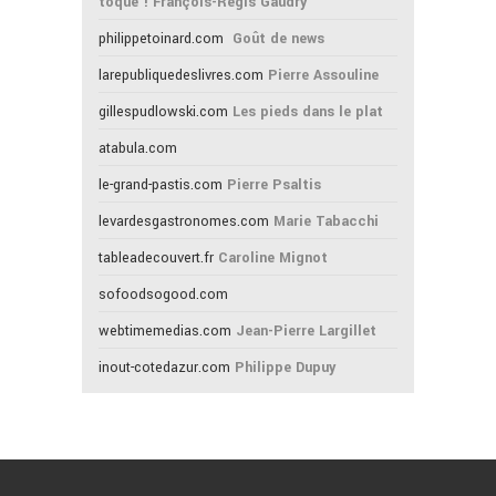
toque ! François-Régis Gaudry
philippetoinard.com
Goût de news
larepubliquedeslivres.com
Pierre Assouline
gillespudlowski.com
Les pieds dans le plat
atabula.com
le-grand-pastis.com
Pierre Psaltis
levardesgastronomes.com
Marie Tabacchi
tableadecouvert.fr
Caroline Mignot
sofoodsogood.com
webtimemedias.com
Jean-Pierre Largillet
inout-cotedazur.com
Philippe Dupuy