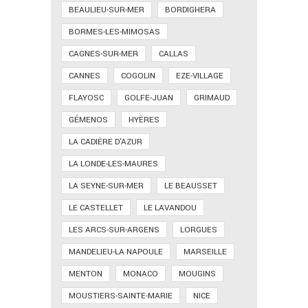
BEAULIEU-SUR-MER
BORDIGHERA
BORMES-LES-MIMOSAS
CAGNES-SUR-MER
CALLAS
CANNES
COGOLIN
EZE-VILLAGE
FLAYOSC
GOLFE-JUAN
GRIMAUD
GÉMENOS
HYÈRES
LA CADIÈRE D'AZUR
LA LONDE-LES-MAURES
LA SEYNE-SUR-MER
LE BEAUSSET
LE CASTELLET
LE LAVANDOU
LES ARCS-SUR-ARGENS
LORGUES
MANDELIEU-LA NAPOULE
MARSEILLE
MENTON
MONACO
MOUGINS
MOUSTIERS-SAINTE-MARIE
NICE