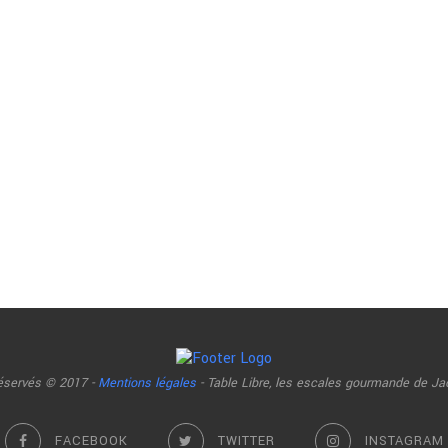
réservés © 2017 -
Mentions légales
- Table Libre, les escales gourmande de Ja
FACEBOOK
TWITTER
INSTAGRAM