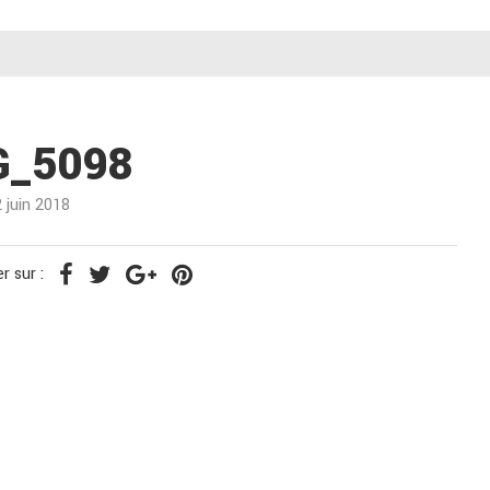
G_5098
2 juin 2018
r sur :