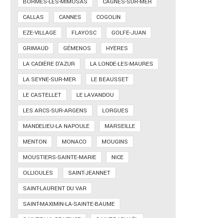
BORMES-LES-MIMOSAS
CAGNES-SUR-MER
CALLAS
CANNES
COGOLIN
EZE-VILLAGE
FLAYOSC
GOLFE-JUAN
GRIMAUD
GÉMENOS
HYÈRES
LA CADIÈRE D'AZUR
LA LONDE-LES-MAURES
LA SEYNE-SUR-MER
LE BEAUSSET
LE CASTELLET
LE LAVANDOU
LES ARCS-SUR-ARGENS
LORGUES
MANDELIEU-LA NAPOULE
MARSEILLE
MENTON
MONACO
MOUGINS
MOUSTIERS-SAINTE-MARIE
NICE
OLLIOULES
SAINT-JEANNET
SAINT-LAURENT DU VAR
SAINT-MAXIMIN-LA-SAINTE-BAUME