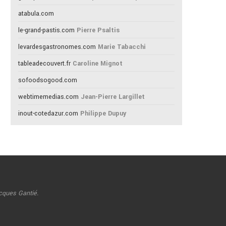
atabula.com
le-grand-pastis.com
Pierre Psaltis
levardesgastronomes.com
Marie Tabacchi
tableadecouvert.fr
Caroline Mignot
sofoodsogood.com
webtimemedias.com
Jean-Pierre Largillet
inout-cotedazur.com
Philippe Dupuy
cques Gantié.