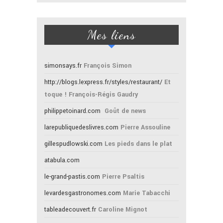
Mes liens
simonsays.fr
François Simon
http://blogs.lexpress.fr/styles/restaurant/
Et
toque ! François-Régis Gaudry
philippetoinard.com
Goût de news
larepubliquedeslivres.com
Pierre Assouline
gillespudlowski.com
Les pieds dans le plat
atabula.com
le-grand-pastis.com
Pierre Psaltis
levardesgastronomes.com
Marie Tabacchi
tableadecouvert.fr
Caroline Mignot