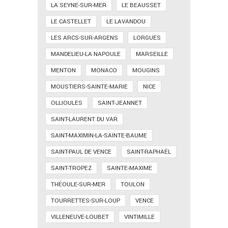
LA SEYNE-SUR-MER
LE BEAUSSET
LE CASTELLET
LE LAVANDOU
LES ARCS-SUR-ARGENS
LORGUES
MANDELIEU-LA NAPOULE
MARSEILLE
MENTON
MONACO
MOUGINS
MOUSTIERS-SAINTE-MARIE
NICE
OLLIOULES
SAINT-JEANNET
SAINT-LAURENT DU VAR
SAINT-MAXIMIN-LA-SAINTE-BAUME
SAINT-PAUL DE VENCE
SAINT-RAPHAËL
SAINT-TROPEZ
SAINTE-MAXIME
THÉOULE-SUR-MER
TOULON
TOURRETTES-SUR-LOUP
VENCE
VILLENEUVE-LOUBET
VINTIMILLE