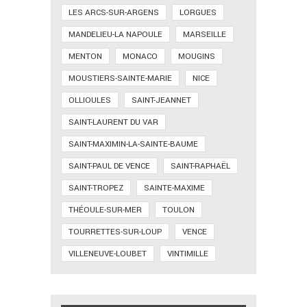
LES ARCS-SUR-ARGENS
LORGUES
MANDELIEU-LA NAPOULE
MARSEILLE
MENTON
MONACO
MOUGINS
MOUSTIERS-SAINTE-MARIE
NICE
OLLIOULES
SAINT-JEANNET
SAINT-LAURENT DU VAR
SAINT-MAXIMIN-LA-SAINTE-BAUME
SAINT-PAUL DE VENCE
SAINT-RAPHAËL
SAINT-TROPEZ
SAINTE-MAXIME
THÉOULE-SUR-MER
TOULON
TOURRETTES-SUR-LOUP
VENCE
VILLENEUVE-LOUBET
VINTIMILLE