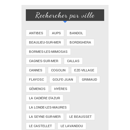
Rechercher par ville
ANTIBES
AUPS
BANDOL
BEAULIEU-SUR-MER
BORDIGHERA
BORMES-LES-MIMOSAS
CAGNES-SUR-MER
CALLAS
CANNES
COGOLIN
EZE-VILLAGE
FLAYOSC
GOLFE-JUAN
GRIMAUD
GÉMENOS
HYÈRES
LA CADIÈRE D'AZUR
LA LONDE-LES-MAURES
LA SEYNE-SUR-MER
LE BEAUSSET
LE CASTELLET
LE LAVANDOU