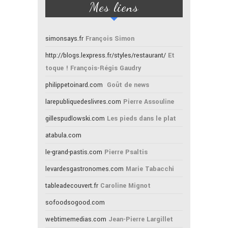
Mes liens
simonsays.fr
François Simon
http://blogs.lexpress.fr/styles/restaurant/
Et
toque ! François-Régis Gaudry
philippetoinard.com
Goût de news
larepubliquedeslivres.com
Pierre Assouline
gillespudlowski.com
Les pieds dans le plat
atabula.com
le-grand-pastis.com
Pierre Psaltis
levardesgastronomes.com
Marie Tabacchi
tableadecouvert.fr
Caroline Mignot
sofoodsogood.com
webtimemedias.com
Jean-Pierre Largillet