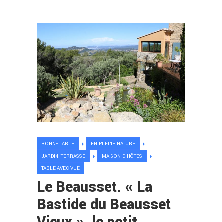
BONNE TABLE
EN PLEINE NATURE
JARDIN, TERRASSE
MAISON D'HÔTES
TABLE AVEC VUE
Le Beausset. « La
Bastide du Beausset
Vieux », le petit