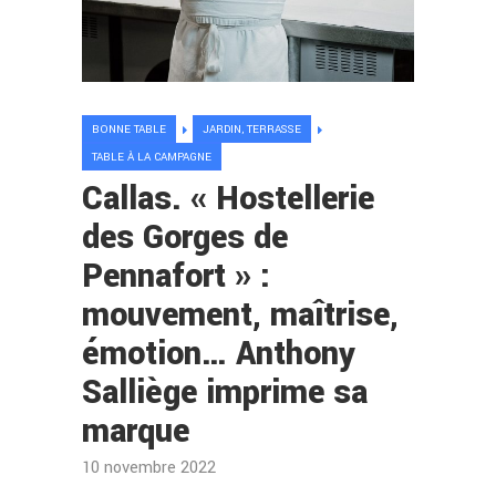
BONNE TABLE
JARDIN, TERRASSE
TABLE À LA CAMPAGNE
Callas. « Hostellerie
des Gorges de
Pennafort » :
mouvement, maîtrise,
émotion… Anthony
Salliège imprime sa
marque
10 novembre 2022