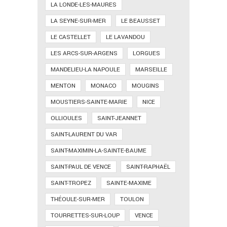
LA LONDE-LES-MAURES
LA SEYNE-SUR-MER
LE BEAUSSET
LE CASTELLET
LE LAVANDOU
LES ARCS-SUR-ARGENS
LORGUES
MANDELIEU-LA NAPOULE
MARSEILLE
MENTON
MONACO
MOUGINS
MOUSTIERS-SAINTE-MARIE
NICE
OLLIOULES
SAINT-JEANNET
SAINT-LAURENT DU VAR
SAINT-MAXIMIN-LA-SAINTE-BAUME
SAINT-PAUL DE VENCE
SAINT-RAPHAËL
SAINT-TROPEZ
SAINTE-MAXIME
THÉOULE-SUR-MER
TOULON
TOURRETTES-SUR-LOUP
VENCE