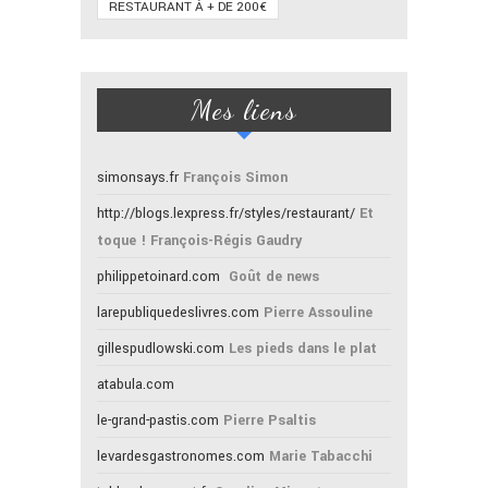
RESTAURANT À + DE 200€
Mes liens
simonsays.fr
François Simon
http://blogs.lexpress.fr/styles/restaurant/
Et
toque ! François-Régis Gaudry
philippetoinard.com
Goût de news
larepubliquedeslivres.com
Pierre Assouline
gillespudlowski.com
Les pieds dans le plat
atabula.com
le-grand-pastis.com
Pierre Psaltis
levardesgastronomes.com
Marie Tabacchi