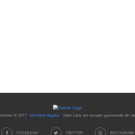
réservés © 2017 -
Mentions légales
- Table Libre, les escales gourmande de Ja
FACEBOOK
TWITTER
INSTAGRAM