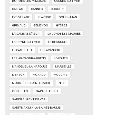
BORMES-LES-MIMOSAS
CAGNES-SUR-MER
CALLAS
CANNES
COGOLIN
EZE-VILLAGE
FLAYOSC
GOLFE-JUAN
GRIMAUD
GÉMENOS
HYÈRES
LA CADIÈRE D'AZUR
LA LONDE-LES-MAURES
LA SEYNE-SUR-MER
LE BEAUSSET
LE CASTELLET
LE LAVANDOU
LES ARCS-SUR-ARGENS
LORGUES
MANDELIEU-LA NAPOULE
MARSEILLE
MENTON
MONACO
MOUGINS
MOUSTIERS-SAINTE-MARIE
NICE
OLLIOULES
SAINT-JEANNET
SAINT-LAURENT DU VAR
SAINT-MAXIMIN-LA-SAINTE-BAUME