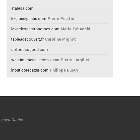
atabula.com
le-grand-pastis.com
Pierre Psaltis
levardesgastronomes.com
Marie Tabacchi
tableadecouvert.fr
Caroline Mignot
sofoodsogood.com
webtimemedias.com
Jean-Pierre Largillet
inout-cotedazur.com
Philippe Dupuy
cques Gantié.