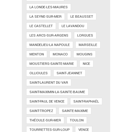
LA LONDE-LES-MAURES
LA SEYNE-SUR-MER
LE BEAUSSET
LE CASTELLET
LE LAVANDOU
LES ARCS-SUR-ARGENS
LORGUES
MANDELIEU-LA NAPOULE
MARSEILLE
MENTON
MONACO
MOUGINS
MOUSTIERS-SAINTE-MARIE
NICE
OLLIOULES
SAINT-JEANNET
SAINT-LAURENT DU VAR
SAINT-MAXIMIN-LA-SAINTE-BAUME
SAINT-PAUL DE VENCE
SAINT-RAPHAËL
SAINT-TROPEZ
SAINTE-MAXIME
THÉOULE-SUR-MER
TOULON
TOURRETTES-SUR-LOUP
VENCE