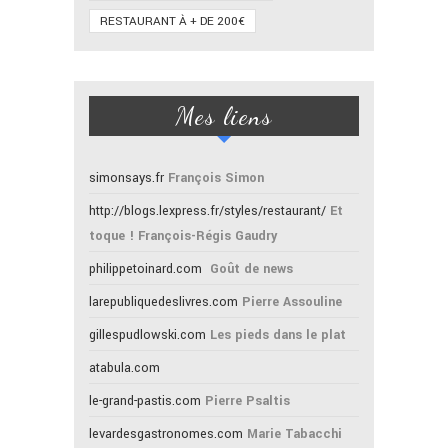
RESTAURANT À + DE 200€
Mes liens
simonsays.fr
François Simon
http://blogs.lexpress.fr/styles/restaurant/
Et
toque ! François-Régis Gaudry
philippetoinard.com
Goût de news
larepubliquedeslivres.com
Pierre Assouline
gillespudlowski.com
Les pieds dans le plat
atabula.com
le-grand-pastis.com
Pierre Psaltis
levardesgastronomes.com
Marie Tabacchi