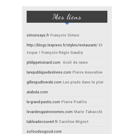
Mes liens
simonsays.fr
François Simon
http://blogs.lexpress.fr/styles/restaurant/
Et
toque ! François-Régis Gaudry
philippetoinard.com
Goût de news
larepubliquedeslivres.com
Pierre Assouline
gillespudlowski.com
Les pieds dans le plat
atabula.com
le-grand-pastis.com
Pierre Psaltis
levardesgastronomes.com
Marie Tabacchi
tableadecouvert.fr
Caroline Mignot
sofoodsogood.com