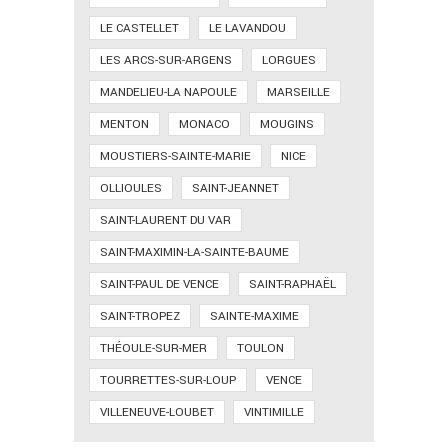
LE CASTELLET
LE LAVANDOU
LES ARCS-SUR-ARGENS
LORGUES
MANDELIEU-LA NAPOULE
MARSEILLE
MENTON
MONACO
MOUGINS
MOUSTIERS-SAINTE-MARIE
NICE
OLLIOULES
SAINT-JEANNET
SAINT-LAURENT DU VAR
SAINT-MAXIMIN-LA-SAINTE-BAUME
SAINT-PAUL DE VENCE
SAINT-RAPHAËL
SAINT-TROPEZ
SAINTE-MAXIME
THÉOULE-SUR-MER
TOULON
TOURRETTES-SUR-LOUP
VENCE
VILLENEUVE-LOUBET
VINTIMILLE