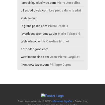
larepubliquedeslivres.com
Pierre Assouline
gillespudlowski.com
Les pieds dans le plat
atabula.com
le-grand-pastis.com
Pierre Psaltis
levardesgastronomes.com
Marie Tabacchi
tableadecouvert.fr
Caroline Mignot
sofoodsogood.com
webtimemedias.com
Jean-Pierre Largillet
inout-cotedazur.com
Philippe Dupuy
Tous droits réservés © 2017 -
Mentions légales
- Table Libre,