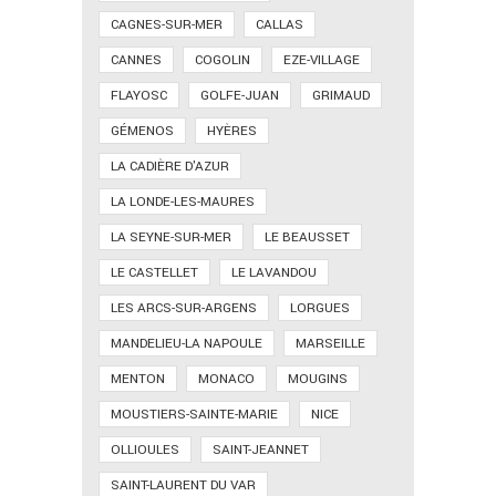
CAGNES-SUR-MER
CALLAS
CANNES
COGOLIN
EZE-VILLAGE
FLAYOSC
GOLFE-JUAN
GRIMAUD
GÉMENOS
HYÈRES
LA CADIÈRE D'AZUR
LA LONDE-LES-MAURES
LA SEYNE-SUR-MER
LE BEAUSSET
LE CASTELLET
LE LAVANDOU
LES ARCS-SUR-ARGENS
LORGUES
MANDELIEU-LA NAPOULE
MARSEILLE
MENTON
MONACO
MOUGINS
MOUSTIERS-SAINTE-MARIE
NICE
OLLIOULES
SAINT-JEANNET
SAINT-LAURENT DU VAR