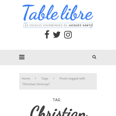
Home
Tags
Posts tagged with
"Christian Sinicropi"
TAG
Christian