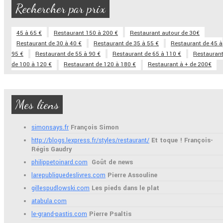
Rechercher par prix
45 à 65 €
Restaurant 150 à 200 €
Restaurant autour de 30€
Restaurant de 30 à 40 €
Restaurant de 35 à 55 €
Restaurant de 45 à
95 €
Restaurant de 55 à 90 €
Restaurant de 65 à 110 €
Restauran
de 100 à 120 €
Restaurant de 120 à 180 €
Restaurant à + de 200€
Mes liens
simonsays.fr
François Simon
http://blogs.lexpress.fr/styles/restaurant/
Et toque ! François-
Régis Gaudry
philippetoinard.com
Goût de news
larepubliquedeslivres.com
Pierre Assouline
gillespudlowski.com
Les pieds dans le plat
atabula.com
le-grand-pastis.com
Pierre Psaltis