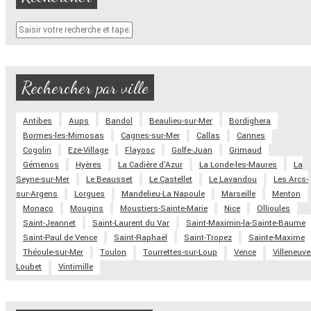
Rechercher par ville
Antibes
Aups
Bandol
Beaulieu-sur-Mer
Bordighera
Bormes-les-Mimosas
Cagnes-sur-Mer
Callas
Cannes
Cogolin
Eze-Village
Flayosc
Golfe-Juan
Grimaud
Gémenos
Hyères
La Cadière d'Azur
La Londe-les-Maures
La
Seyne-sur-Mer
Le Beausset
Le Castellet
Le Lavandou
Les Arcs-
sur-Argens
Lorgues
Mandelieu-La Napoule
Marseille
Menton
Monaco
Mougins
Moustiers-Sainte-Marie
Nice
Ollioules
Saint-Jeannet
Saint-Laurent du Var
Saint-Maximin-la-Sainte-Baume
Saint-Paul de Vence
Saint-Raphaël
Saint-Tropez
Sainte-Maxime
Théoule-sur-Mer
Toulon
Tourrettes-sur-Loup
Vence
Villeneuve
Loubet
Vintimille