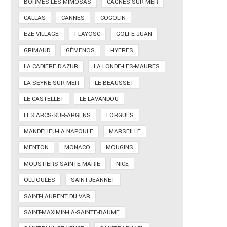
BORMES-LES-MIMOSAS
CAGNES-SUR-MER
CALLAS
CANNES
COGOLIN
EZE-VILLAGE
FLAYOSC
GOLFE-JUAN
GRIMAUD
GÉMENOS
HYÈRES
LA CADIÈRE D'AZUR
LA LONDE-LES-MAURES
LA SEYNE-SUR-MER
LE BEAUSSET
LE CASTELLET
LE LAVANDOU
LES ARCS-SUR-ARGENS
LORGUES
MANDELIEU-LA NAPOULE
MARSEILLE
MENTON
MONACO
MOUGINS
MOUSTIERS-SAINTE-MARIE
NICE
OLLIOULES
SAINT-JEANNET
SAINT-LAURENT DU VAR
SAINT-MAXIMIN-LA-SAINTE-BAUME