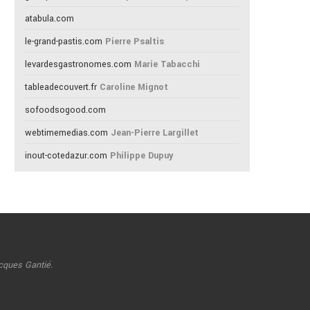
atabula.com
le-grand-pastis.com
Pierre Psaltis
levardesgastronomes.com
Marie Tabacchi
tableadecouvert.fr
Caroline Mignot
sofoodsogood.com
webtimemedias.com
Jean-Pierre Largillet
inout-cotedazur.com
Philippe Dupuy
cques Gantié.