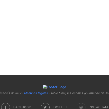
réservés © 2017 -
Mentions légales
- Table Libre, les escales gourmande de Ja
FACEBOOK
TWITTER
INSTAGRAM