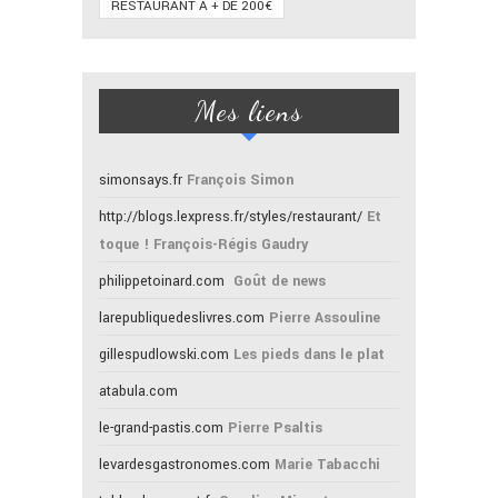
RESTAURANT À + DE 200€
Mes liens
simonsays.fr
François Simon
http://blogs.lexpress.fr/styles/restaurant/
Et
toque ! François-Régis Gaudry
philippetoinard.com
Goût de news
larepubliquedeslivres.com
Pierre Assouline
gillespudlowski.com
Les pieds dans le plat
atabula.com
le-grand-pastis.com
Pierre Psaltis
levardesgastronomes.com
Marie Tabacchi