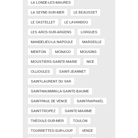
LA LONDE-LES-MAURES
LA SEYNE-SUR-MER
LE BEAUSSET
LE CASTELLET
LE LAVANDOU
LES ARCS-SUR-ARGENS
LORGUES
MANDELIEU-LA NAPOULE
MARSEILLE
MENTON
MONACO
MOUGINS
MOUSTIERS-SAINTE-MARIE
NICE
OLLIOULES
SAINT-JEANNET
SAINT-LAURENT DU VAR
SAINT-MAXIMIN-LA-SAINTE-BAUME
SAINT-PAUL DE VENCE
SAINT-RAPHAËL
SAINT-TROPEZ
SAINTE-MAXIME
THÉOULE-SUR-MER
TOULON
TOURRETTES-SUR-LOUP
VENCE