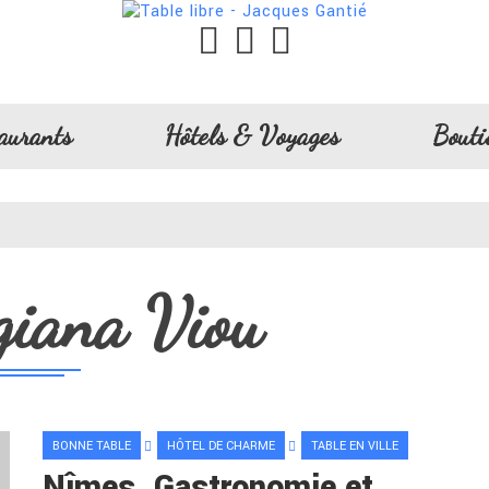
aurants
Hôtels & Voyages
Bouti
giana Viou
BONNE TABLE
HÔTEL DE CHARME
TABLE EN VILLE
Nîmes. Gastronomie et