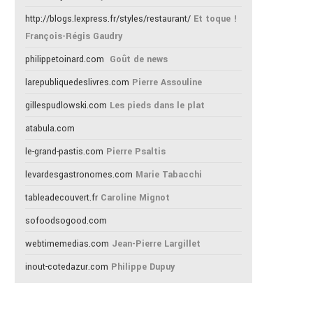
http://blogs.lexpress.fr/styles/restaurant/
Et toque !
François-Régis Gaudry
philippetoinard.com
Goût de news
larepubliquedeslivres.com
Pierre Assouline
gillespudlowski.com
Les pieds dans le plat
atabula.com
le-grand-pastis.com
Pierre Psaltis
levardesgastronomes.com
Marie Tabacchi
tableadecouvert.fr
Caroline Mignot
sofoodsogood.com
webtimemedias.com
Jean-Pierre Largillet
inout-cotedazur.com
Philippe Dupuy