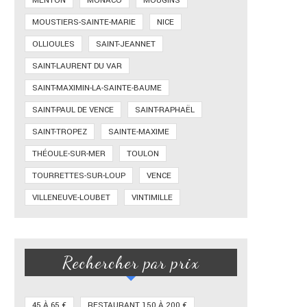
MENTON
MONACO
MOUGINS
MOUSTIERS-SAINTE-MARIE
NICE
OLLIOULES
SAINT-JEANNET
SAINT-LAURENT DU VAR
SAINT-MAXIMIN-LA-SAINTE-BAUME
SAINT-PAUL DE VENCE
SAINT-RAPHAËL
SAINT-TROPEZ
SAINTE-MAXIME
THÉOULE-SUR-MER
TOULON
TOURRETTES-SUR-LOUP
VENCE
VILLENEUVE-LOUBET
VINTIMILLE
Rechercher par prix
45 À 65 €
RESTAURANT 150 À 200 €