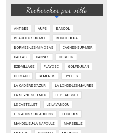
Rechercher par ville
ANTIBES
AUPS
BANDOL
BEAULIEU-SUR-MER
BORDIGHERA
BORMES-LES-MIMOSAS
CAGNES-SUR-MER
CALLAS
CANNES
COGOLIN
EZE-VILLAGE
FLAYOSC
GOLFE-JUAN
GRIMAUD
GÉMENOS
HYÈRES
LA CADIÈRE D'AZUR
LA LONDE-LES-MAURES
LA SEYNE-SUR-MER
LE BEAUSSET
LE CASTELLET
LE LAVANDOU
LES ARCS-SUR-ARGENS
LORGUES
MANDELIEU-LA NAPOULE
MARSEILLE