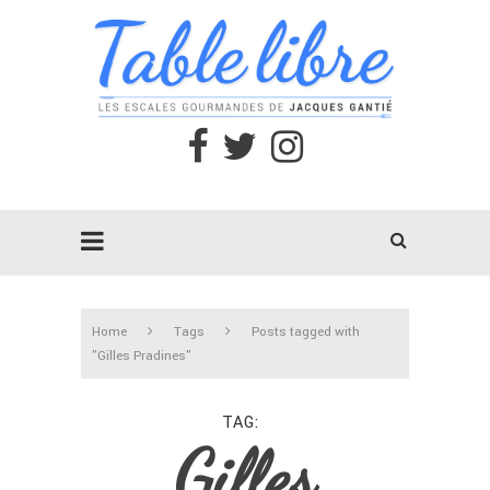
Home
Tags
Posts tagged with
"Gilles Pradines"
TAG
Gilles