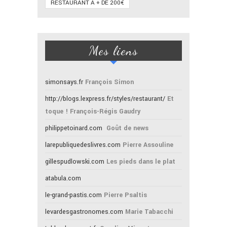
RESTAURANT À + DE 200€
Mes liens
simonsays.fr
François Simon
http://blogs.lexpress.fr/styles/restaurant/
Et
toque ! François-Régis Gaudry
philippetoinard.com
Goût de news
larepubliquedeslivres.com
Pierre Assouline
gillespudlowski.com
Les pieds dans le plat
atabula.com
le-grand-pastis.com
Pierre Psaltis
levardesgastronomes.com
Marie Tabacchi