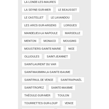
LA LONDE-LES-MAURES
LA SEYNE-SUR-MER
LE BEAUSSET
LE CASTELLET
LE LAVANDOU
LES ARCS-SUR-ARGENS
LORGUES
MANDELIEU-LA NAPOULE
MARSEILLE
MENTON
MONACO
MOUGINS
MOUSTIERS-SAINTE-MARIE
NICE
OLLIOULES
SAINT-JEANNET
SAINT-LAURENT DU VAR
SAINT-MAXIMIN-LA-SAINTE-BAUME
SAINT-PAUL DE VENCE
SAINT-RAPHAËL
SAINT-TROPEZ
SAINTE-MAXIME
THÉOULE-SUR-MER
TOULON
TOURRETTES-SUR-LOUP
VENCE