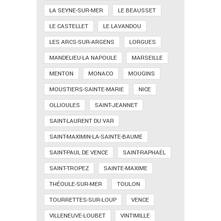
LA SEYNE-SUR-MER
LE BEAUSSET
LE CASTELLET
LE LAVANDOU
LES ARCS-SUR-ARGENS
LORGUES
MANDELIEU-LA NAPOULE
MARSEILLE
MENTON
MONACO
MOUGINS
MOUSTIERS-SAINTE-MARIE
NICE
OLLIOULES
SAINT-JEANNET
SAINT-LAURENT DU VAR
SAINT-MAXIMIN-LA-SAINTE-BAUME
SAINT-PAUL DE VENCE
SAINT-RAPHAËL
SAINT-TROPEZ
SAINTE-MAXIME
THÉOULE-SUR-MER
TOULON
TOURRETTES-SUR-LOUP
VENCE
VILLENEUVE-LOUBET
VINTIMILLE