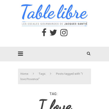
Home
Tags
Posts tagged with "I
love Provence"
TAG
I love