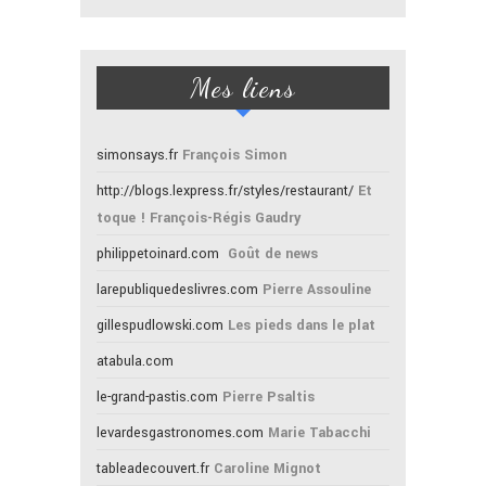
Mes liens
simonsays.fr
François Simon
http://blogs.lexpress.fr/styles/restaurant/
Et
toque ! François-Régis Gaudry
philippetoinard.com
Goût de news
larepubliquedeslivres.com
Pierre Assouline
gillespudlowski.com
Les pieds dans le plat
atabula.com
le-grand-pastis.com
Pierre Psaltis
levardesgastronomes.com
Marie Tabacchi
tableadecouvert.fr
Caroline Mignot