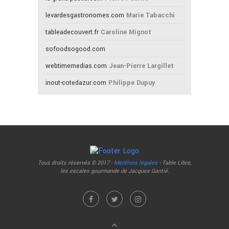
levardesgastronomes.com
Marie Tabacchi
tableadecouvert.fr
Caroline Mignot
sofoodsogood.com
webtimemedias.com
Jean-Pierre Largillet
inout-cotedazur.com
Philippe Dupuy
Tous droits réservés © 2017 -
Mentions légales
- Table Libre,
les escales gourmande de Jacques Gantié.