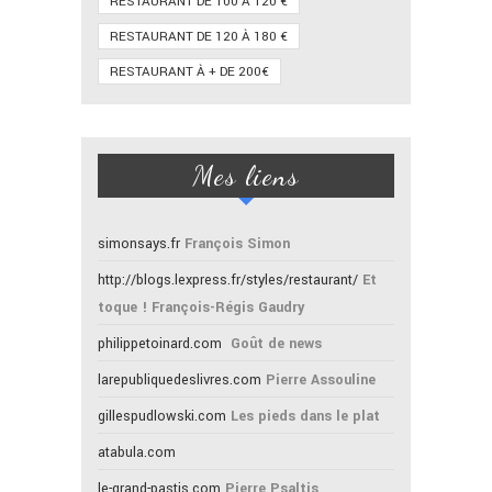
RESTAURANT DE 100 À 120 €
RESTAURANT DE 120 À 180 €
RESTAURANT À + DE 200€
Mes liens
simonsays.fr
François Simon
http://blogs.lexpress.fr/styles/restaurant/
Et
toque ! François-Régis Gaudry
philippetoinard.com
Goût de news
larepubliquedeslivres.com
Pierre Assouline
gillespudlowski.com
Les pieds dans le plat
atabula.com
le-grand-pastis.com
Pierre Psaltis