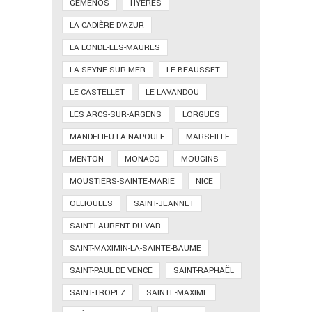
GÉMENOS
HYÈRES
LA CADIÈRE D'AZUR
LA LONDE-LES-MAURES
LA SEYNE-SUR-MER
LE BEAUSSET
LE CASTELLET
LE LAVANDOU
LES ARCS-SUR-ARGENS
LORGUES
MANDELIEU-LA NAPOULE
MARSEILLE
MENTON
MONACO
MOUGINS
MOUSTIERS-SAINTE-MARIE
NICE
OLLIOULES
SAINT-JEANNET
SAINT-LAURENT DU VAR
SAINT-MAXIMIN-LA-SAINTE-BAUME
SAINT-PAUL DE VENCE
SAINT-RAPHAËL
SAINT-TROPEZ
SAINTE-MAXIME