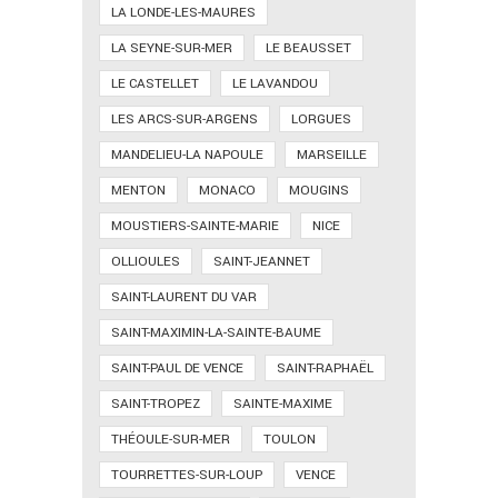
LA LONDE-LES-MAURES
LA SEYNE-SUR-MER
LE BEAUSSET
LE CASTELLET
LE LAVANDOU
LES ARCS-SUR-ARGENS
LORGUES
MANDELIEU-LA NAPOULE
MARSEILLE
MENTON
MONACO
MOUGINS
MOUSTIERS-SAINTE-MARIE
NICE
OLLIOULES
SAINT-JEANNET
SAINT-LAURENT DU VAR
SAINT-MAXIMIN-LA-SAINTE-BAUME
SAINT-PAUL DE VENCE
SAINT-RAPHAËL
SAINT-TROPEZ
SAINTE-MAXIME
THÉOULE-SUR-MER
TOULON
TOURRETTES-SUR-LOUP
VENCE