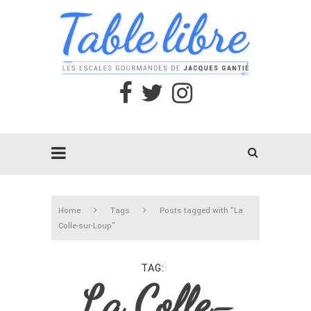
Home
Tags
Posts tagged with "La
Colle-sur-Loup"
TAG
La Colle-