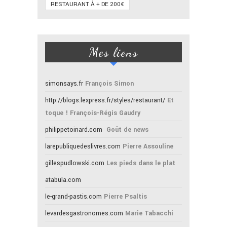
RESTAURANT À + DE 200€
Mes liens
simonsays.fr
François Simon
http://blogs.lexpress.fr/styles/restaurant/
Et
toque ! François-Régis Gaudry
philippetoinard.com
Goût de news
larepubliquedeslivres.com
Pierre Assouline
gillespudlowski.com
Les pieds dans le plat
atabula.com
le-grand-pastis.com
Pierre Psaltis
levardesgastronomes.com
Marie Tabacchi