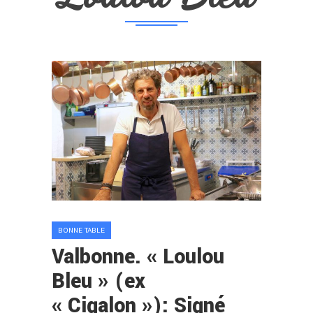
BONNE TABLE
Valbonne. « Loulou
Bleu » (ex
« Cigalon »): Signé