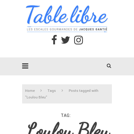
Home
Tags
Posts tagged with
"Loulou Bleu"
TAG
Loulou Bleu