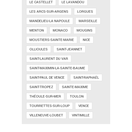
LE CASTELLET
LE LAVANDOU
LES ARCS-SUR-ARGENS
LORGUES
MANDELIEU-LA NAPOULE
MARSEILLE
MENTON
MONACO
MOUGINS
MOUSTIERS-SAINTE-MARIE
NICE
OLLIOULES
SAINT-JEANNET
SAINT-LAURENT DU VAR
SAINT-MAXIMIN-LA-SAINTE-BAUME
SAINT-PAUL DE VENCE
SAINT-RAPHAËL
SAINT-TROPEZ
SAINTE-MAXIME
THÉOULE-SUR-MER
TOULON
TOURRETTES-SUR-LOUP
VENCE
VILLENEUVE-LOUBET
VINTIMILLE