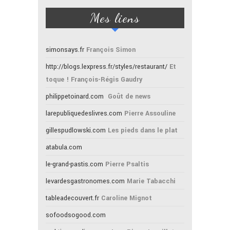
Mes liens
simonsays.fr
François Simon
http://blogs.lexpress.fr/styles/restaurant/
Et
toque ! François-Régis Gaudry
philippetoinard.com
Goût de news
larepubliquedeslivres.com
Pierre Assouline
gillespudlowski.com
Les pieds dans le plat
atabula.com
le-grand-pastis.com
Pierre Psaltis
levardesgastronomes.com
Marie Tabacchi
tableadecouvert.fr
Caroline Mignot
sofoodsogood.com