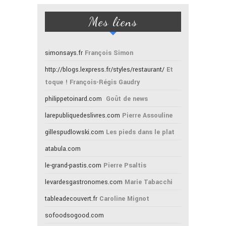
Mes liens
simonsays.fr
François Simon
http://blogs.lexpress.fr/styles/restaurant/
Et
toque ! François-Régis Gaudry
philippetoinard.com
Goût de news
larepubliquedeslivres.com
Pierre Assouline
gillespudlowski.com
Les pieds dans le plat
atabula.com
le-grand-pastis.com
Pierre Psaltis
levardesgastronomes.com
Marie Tabacchi
tableadecouvert.fr
Caroline Mignot
sofoodsogood.com