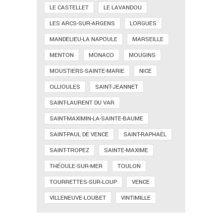
LE CASTELLET
LE LAVANDOU
LES ARCS-SUR-ARGENS
LORGUES
MANDELIEU-LA NAPOULE
MARSEILLE
MENTON
MONACO
MOUGINS
MOUSTIERS-SAINTE-MARIE
NICE
OLLIOULES
SAINT-JEANNET
SAINT-LAURENT DU VAR
SAINT-MAXIMIN-LA-SAINTE-BAUME
SAINT-PAUL DE VENCE
SAINT-RAPHAËL
SAINT-TROPEZ
SAINTE-MAXIME
THÉOULE-SUR-MER
TOULON
TOURRETTES-SUR-LOUP
VENCE
VILLENEUVE-LOUBET
VINTIMILLE