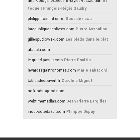
http://blogs.lexpress.fr/styles/restaurant/
Et
toque ! François-Régis Gaudry
philippetoinard.com
Goût de news
larepubliquedeslivres.com
Pierre Assouline
gillespudlowski.com
Les pieds dans le plat
atabula.com
le-grand-pastis.com
Pierre Psaltis
levardesgastronomes.com
Marie Tabacchi
tableadecouvert.fr
Caroline Mignot
sofoodsogood.com
webtimemedias.com
Jean-Pierre Largillet
inout-cotedazur.com
Philippe Dupuy