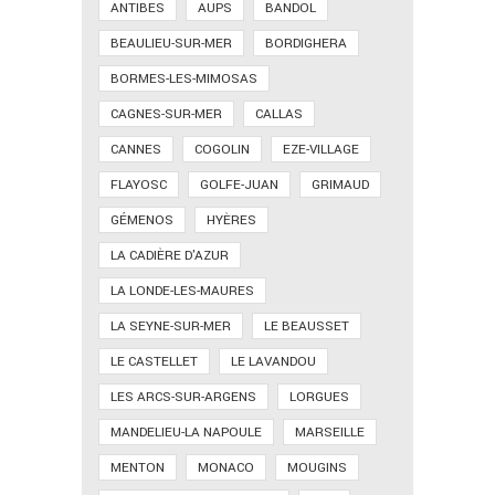
ANTIBES
AUPS
BANDOL
BEAULIEU-SUR-MER
BORDIGHERA
BORMES-LES-MIMOSAS
CAGNES-SUR-MER
CALLAS
CANNES
COGOLIN
EZE-VILLAGE
FLAYOSC
GOLFE-JUAN
GRIMAUD
GÉMENOS
HYÈRES
LA CADIÈRE D'AZUR
LA LONDE-LES-MAURES
LA SEYNE-SUR-MER
LE BEAUSSET
LE CASTELLET
LE LAVANDOU
LES ARCS-SUR-ARGENS
LORGUES
MANDELIEU-LA NAPOULE
MARSEILLE
MENTON
MONACO
MOUGINS