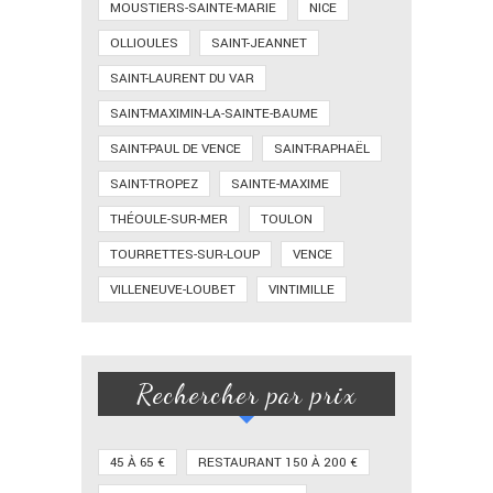
MOUSTIERS-SAINTE-MARIE
NICE
OLLIOULES
SAINT-JEANNET
SAINT-LAURENT DU VAR
SAINT-MAXIMIN-LA-SAINTE-BAUME
SAINT-PAUL DE VENCE
SAINT-RAPHAËL
SAINT-TROPEZ
SAINTE-MAXIME
THÉOULE-SUR-MER
TOULON
TOURRETTES-SUR-LOUP
VENCE
VILLENEUVE-LOUBET
VINTIMILLE
Rechercher par prix
45 À 65 €
RESTAURANT 150 À 200 €