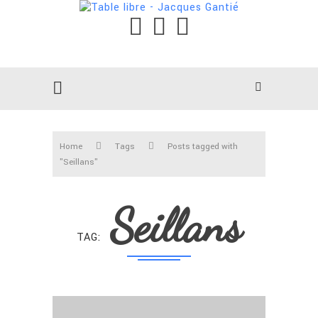
Home
Tags
Posts tagged with
"Seillans"
Seillans
TAG