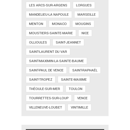
LES ARCS-SUR-ARGENS
LORGUES
MANDELIEU-LA NAPOULE
MARSEILLE
MENTON
MONACO
MOUGINS
MOUSTIERS-SAINTE-MARIE
NICE
OLLIOULES
SAINT-JEANNET
SAINT-LAURENT DU VAR
SAINT-MAXIMIN-LA-SAINTE-BAUME
SAINT-PAUL DE VENCE
SAINT-RAPHAËL
SAINT-TROPEZ
SAINTE-MAXIME
THÉOULE-SUR-MER
TOULON
TOURRETTES-SUR-LOUP
VENCE
VILLENEUVE-LOUBET
VINTIMILLE