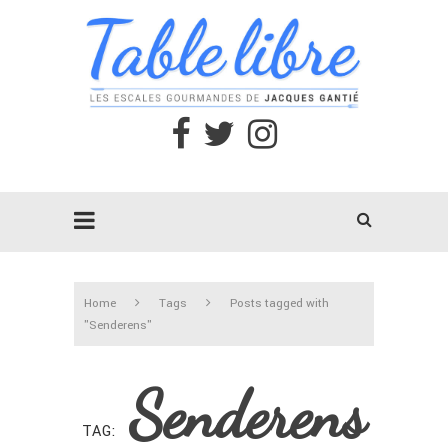
Home
Tags
Posts tagged with
"Senderens"
Senderens
TAG