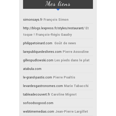
Mes liens
simonsays.fr
François Simon
http://blogs.lexpress.fr/styles/restaurant/
Et
toque ! François-Régis Gaudry
philippetoinard.com
Goût de news
larepubliquedeslivres.com
Pierre Assouline
gillespudlowski.com
Les pieds dans le plat
atabula.com
le-grand-pastis.com
Pierre Psaltis
levardesgastronomes.com
Marie Tabacchi
tableadecouvert.fr
Caroline Mignot
sofoodsogood.com
webtimemedias.com
Jean-Pierre Largillet